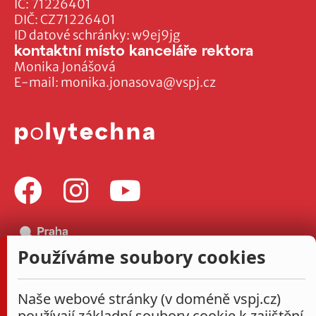
IČ: 71226401
DIČ: CZ71226401
ID datové schránky: w9ej9jg
kontaktní místo kanceláře rektora
Monika Jonášová
E-mail:
monika.jonasova@vspj.cz
Používáme soubory cookies
Naše webové stránky (v doméně vspj.cz)
používají základní soubory cookie k zajištění