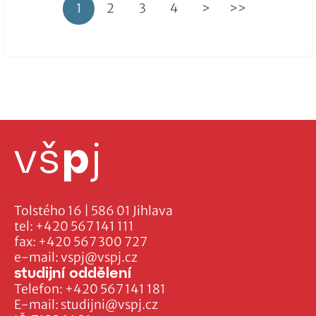
1
2
3
4
>
>>
Tolstého 16 | 586 01 Jihlava
tel:
+420 567 141 111
fax:
+420 567 300 727
e-mail:
vspj@vspj.cz
studijní oddělení
Telefon:
+420 567 141 181
E-mail:
studijni@vspj.cz