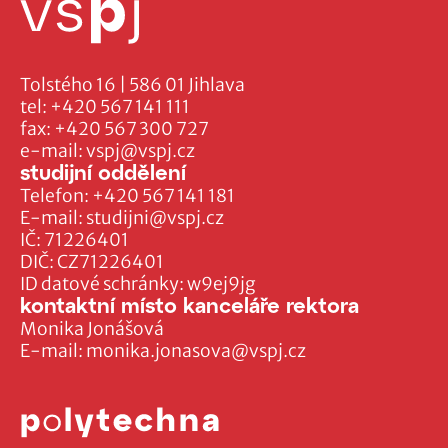
Tolstého 16 | 586 01 Jihlava
tel:
+420 567 141 111
fax:
+420 567 300 727
e-mail:
vspj@vspj.cz
studijní oddělení
Telefon:
+420 567 141 181
E-mail:
studijni@vspj.cz
IČ: 71226401
DIČ: CZ71226401
ID datové schránky: w9ej9jg
kontaktní místo kanceláře rektora
Monika Jonášová
E-mail:
monika.jonasova@vspj.cz