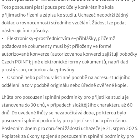
Toto posouzení platí pouze pro účely konkrétního kola
přijímacího řízení a zápisu ke studiu. Uchazeč neobdrží žádný
doklad o rovnocennosti středního vzdělání. Žádost lze podat
následujícími způsoby:
• Elektronicky-prostřednictvím e-přihlášky, přičemž
požadované dokumenty musí být přiloženy ve formě
autorizované konverze (autorizovanou konverzi zajišťují pobočky
Czech POINT); jiné elektronické formy dokumentů, například
prostý scan, nebudou akceptovány
• Osobně nebo poštou v listinné podobě na adresu studijního
oddělení, a to v podobě originálu nebo úředně ověřené kopie.
Lhůta pro posouzení splnění podmínky pro přijetí ke studiu je
stanovena do 30 dnů, v případech složitějšího charakteru až 60
dnů. Do uvedené lhůty se nezapočítává doba, po kterou bylo
posouzení splnění podmínky pro přijetí ke studiu přerušeno.
Posledním dnem pro doručení žádosti uchazeče je 21. srpen 2026.
Poplatek za úkony spojené s posouzením splnění podmínky pro