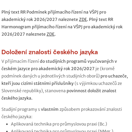
Plný text RR Podmínek přijímacího řízení na VŠPJ pro
akademický rok 2026/2027 naleznete
ZDE
. Plný text RR
Harmonogram přijímacího řízení na VŠPJ pro akademický rok
2026/2027 naleznete
ZDE
.
Doložení znalosti českého jazyka
V přijímacím řízení
do studijních programů vyučovaných v
českém jazyce pro akademický rok 2026/2027
je (kromě
podmínek daných u jednotlivých studijních oborů)
pro uchazeče,
kteří jsou cizími státními příslušníky
(s výjimkou uchazečů ze
Slovenské republiky), stanovena
povinnost
doložit znalost
českého jazyka.
Studijní programy s
vlastním
způsobem prokazování znalosti
českého jazyka:
Aplikovaná technika pro průmyslovou praxi (Bc.)
Aplikovaná technika pro průmyslovou praxi (NMgr.)