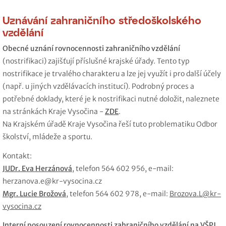
Uznávání zahraničního středoškolského
vzdělání
Obecné uznání rovnocennosti zahraničního vzdělání
(nostrifikaci) zajišťují příslušné krajské úřady. Tento typ
nostrifikace je trvalého charakteru a lze jej využít i pro další účely
(např. u jiných vzdělávacích institucí). Podrobný proces a
potřebné doklady, které je k nostrifikaci nutné doložit, naleznete
na stránkách Kraje Vysočina -
ZDE
.
Na Krajském úřadě Kraje Vysočina řeší tuto problematiku Odbor
školství, mládeže a sportu.
Kontakt:
JUDr. Eva Herzánová
, telefon 564 602 956, e‑mail:
herzanova.e@kr-vysocina.cz
Mgr. Lucie Brožová
, telefon 564 602 978, e‑mail:
Brozova.L@kr-
vysocina.cz
Interní posouzení rovnocennosti zahraničního vzdělání na VŠPJ.