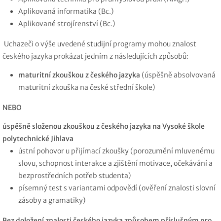
Aplikovaná informatika (Bc.)
Aplikované strojírenství (Bc.)
Uchazeči o výše uvedené studijní programy mohou znalost
českého jazyka prokázat jedním z následujících způsobů:
maturitní zkouškou z českého jazyka
(úspěšně absolvovaná
maturitní zkouška na české střední škole)
NEBO
úspěšně složenou zkouškou z českého jazyka na Vysoké škole
polytechnické Jihlava
ústní pohovor u přijímací zkoušky (porozumění mluvenému
slovu, schopnost interakce a zjištění motivace, očekávání a
bezprostředních potřeb studenta)
písemný test s variantami odpovědí (ověření znalosti slovní
zásoby a gramatiky)
Bez doložení znalosti českého jazyka způsobem příslušným pro