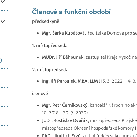
Členové a funkční období
předsedkyně
Mgr. Šárka Kubátová
, ředitelka Domova pro sen
1. místopředseda
MUDr. Jiří Běhounek
, zastupitel Kraje Vysočina
)
2. místopředseda
Ing. Jiří Paroulek, MBA, LLM
(15. 3. 2022- 14. 3
členové
Mgr. Petr Černikovský
, kancelář Národního akr
10. 2018 - 30. 9. 2030)
JUDr. Rostislav Dvořák
, místopředseda Krajsk
místopředseda Okresní hospodářské komory Jihl
PhDr. Jindřich Fryč
, vrchní řed
itel
sekce meziná