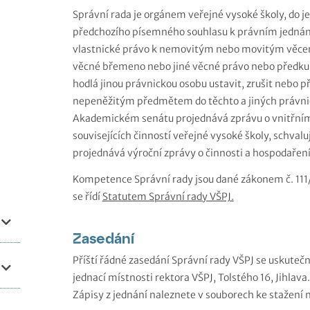
Správní rada je orgánem veřejné vysoké školy, do 
předchozího písemného souhlasu k právním jednán
vlastnické právo k nemovitým nebo movitým věcem,
věcné břemeno nebo jiné věcné právo nebo předku
hodlá jinou právnickou osobu ustavit, zrušit nebo
nepeněžitým předmětem do těchto a jiných právnic
Akademickém senátu projednává zprávu o vnitřním h
souvisejících činností veřejné vysoké školy, schvalu
projednává výroční zprávy o činnosti a hospodaření
Kompetence Správní rady jsou dané zákonem č. 111/
se řídí
Statutem Správní rady VŠPJ.
Zasedání
Příští řádné zasedání Správní rady VŠPJ se uskuteč
jednací místnosti rektora VŠPJ, Tolstého 16, Jihlava.
Zápisy z jednání naleznete v souborech ke stažení n