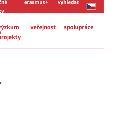
čné
erasmus+
vyhledat
zy
výzkum
veřejnost
spolupráce
a
projekty
a