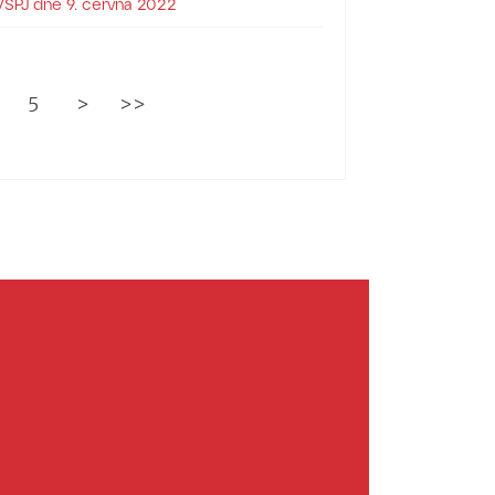
 VŠPJ dne 9. června 2022
5
>
>>