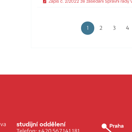
Zápis č. 2/2022 ze zasedání Správní rady
1
2
3
4
studijní oddělení
ava
Telefon:
+420 567 141 181