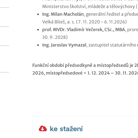
Ministerstvo školství, mládeže a tělovýchovy (4
Ing. Milan Macholán
, generální ředitel a před
Velká Bíteš, a. s. (7. 11. 2020 - 6. 11.2026)
prof. MVDr. Vladimír Večerek, CSc., MBA
, pror
30. 9. 2028)
Ing. Jaroslav Vymazal
, zastupitel statutárního 
Funkční období předsedkyně a místopředsedů je 2le
2026, místopředsedové = 1. 12. 2024 – 30. 11. 202
ke stažení