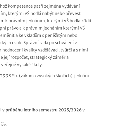
jehož kompetence patří zejména vydávání
ím, kterými VŠ hodlá nabýt nebo převést
 k právním jednáním, kterými VŠ hodlá zřídit
pní právo a k právním jednáním kterými VŠ
 přeměnit a ke vkladům s peněžitým nebo
kých osob. Správní rada po schválení v
odnocení kvality vzdělávací, tvůrčí a s nimi
je její rozpočet, strategický záměr a
 veřejné vysoké školy.
1998 Sb. (zákon o vysokých školách), jednání
ní
v průběhu letního semestru 2025/2026
v
íže.