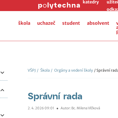
katedry
užite
odka
škola
uchazeč
student
absolvent
VŠPJ
/
Škola
/
Orgány a vedení školy
/ Správní rad
Správní rada
2. 4. 2026 09:01
●
Autor: Bc. Milena Vlčková