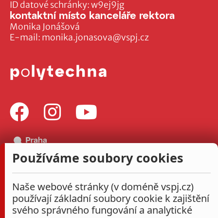
ID datové schránky: w9ej9jg
kontaktní místo kanceláře rektora
Monika Jonášová
E-mail:
monika.jonasova@vspj.cz
Používáme soubory cookies
Naše webové stránky (v doméně vspj.cz)
používají základní soubory cookie k zajištění
svého správného fungování a analytické