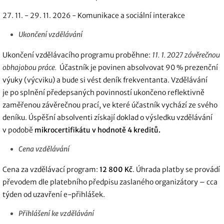
27. 11. - 29. 11. 2026 - Komunikace a sociální interakce
Ukončení vzdělávání
Ukončení vzdělávacího programu proběhn
e:
11. 1. 2027 závěrečnou
obhajobou práce.
Úč
astník je povinen absolvovat 90 % prezenční
výuky (výcviku) a bude si vést deník frekventanta. Vzdělávání
je
po splnění předepsaných povinností ukončeno reflektivně
zaměřenou závěrečnou prací, ve které účastník vychází ze svého
deníku. Úspěšní absolventi získají doklad o výsledku vzdělávání
v podobě
mikrocertifikátu v hodnotě 4 kreditů.
Cena vzdělávání
Cena za vzdělávací program:
12 800 Kč
. Ú
hrada platby se provádí
převodem dle platebního předpisu zaslaného organizátory – cca
týden od uzavření e-přihlášek.
Přihlášení ke vzdělávání