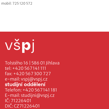
mobil: 725 120 572
Tolstého 16 | 586 01 Jihlava
tel:
+420 567 141 111
fax:
+420 567 300 727
e-mail:
vspj@vspj.cz
studijní oddělení
Telefon:
+420 567 141 181
E-mail:
studijni@vspj.cz
IČ: 71226401
DIČ: CZ71226401