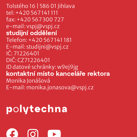
Tolstého 16 | 586 01 Jihlava
tel:
+420 567 141 111
fax:
+420 567 300 727
e-mail:
vspj@vspj.cz
studijní oddělení
Telefon:
+420 567 141 181
E-mail:
studijni@vspj.cz
IČ: 71226401
DIČ: CZ71226401
ID datové schránky: w9ej9jg
kontaktní místo kanceláře rektora
Monika Jonášová
E-mail:
monika.jonasova@vspj.cz