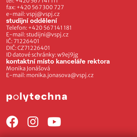
tel:
+420 567 141 111
fax:
+420 567 300 727
e-mail:
vspj@vspj.cz
studijní oddělení
Telefon:
+420 567 141 181
E-mail:
studijni@vspj.cz
IČ: 71226401
DIČ: CZ71226401
ID datové schránky: w9ej9jg
kontaktní místo kanceláře rektora
Monika Jonášová
E-mail:
monika.jonasova@vspj.cz