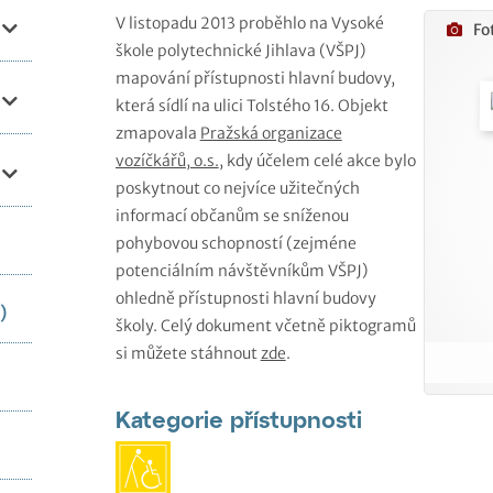
V listopadu 2013 proběhlo na Vysoké
Fo
škole polytechnické Jihlava (VŠPJ)
mapování přístupnosti hlavní budovy,
která sídlí na ulici Tolstého 16. Objekt
zmapovala
Pražská organizace
vozíčkářů, o.s.
, kdy účelem celé akce bylo
poskytnout co nejvíce užitečných
informací občanům se sníženou
pohybovou schopností (zejméne
potenciálním návštěvníkům VŠPJ)
ohledně přístupnosti hlavní budovy
)
školy. Celý dokument včetně piktogramů
si můžete stáhnout
zde
.
Kategorie přístupnosti