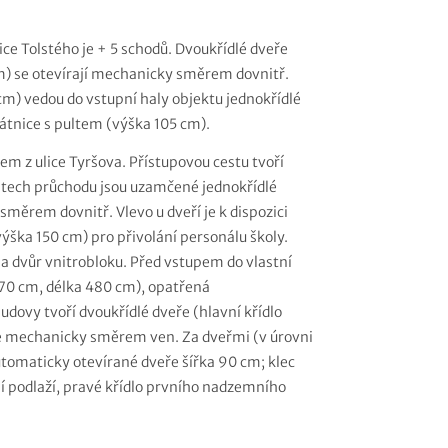
e Tolstého je + 5 schodů. Dvoukřídlé dveře
 cm) se otevírají mechanicky směrem dovnitř.
m) vedou do vstupní haly objektu jednokřídlé
átnice s pultem (výška 105 cm).
em z ulice Tyršova. Přístupovou cestu tvoří
atech průchodu jsou uzamčené jednokřídlé
směrem dovnitř. Vlevo u dveří je k dispozici
ška 150 cm) pro přivolání personálu školy.
na dvůr vnitrobloku. Před vstupem do vlastní
270 cm, délka 480 cm), opatřená
ovy tvoří dvoukřídlé dveře (hlavní křídlo
í se mechanicky směrem ven. Za dveřmi (v úrovni
utomaticky otevírané dveře šířka 90 cm; klec
ní podlaží, pravé křídlo prvního nadzemního