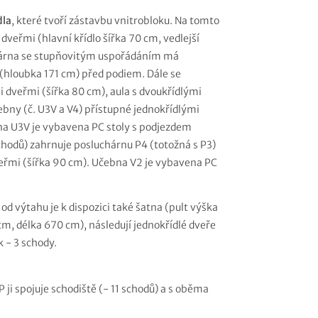
dla
, které tvoří zástavbu vnitrobloku. Na tomto
 dveřmi (hlavní křídlo šířka 70 cm, vedlejší
chárna se stupňovitým uspořádáním má
 (hloubka 171 cm) před podiem. Dále se
i dveřmi (šířka 80 cm), aula s dvoukřídlými
ebny (č. U3V a V4) přístupné jednokřídlými
na U3V je vybavena PC stoly s podjezdem
schodů) zahrnuje posluchárnu P4 (totožná s P3)
dveřmi (šířka 90 cm). Učebna V2 je vybavena PC
od výtahu je k dispozici také šatna (pult výška
cm, délka 670 cm), následují jednokřídlé dveře
 - 3 schody.
P ji spojuje schodiště (- 11 schodů) a s oběma