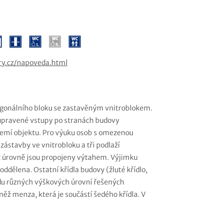
ry.cz/napoveda.html
agonálního bloku se zastavěným vnitroblokem.
a upravené vstupy po stranách budovy
zemí objektu. Pro výuku osob s omezenou
zástavby ve vnitrobloku a tři podlaží
ož úrovně jsou propojeny výtahem. Výjimku
oddělena. Ostatní křídla budovy (žluté křídlo,
vodu různých výškových úrovní řešených
něž menza, která je součástí šedého křídla. V