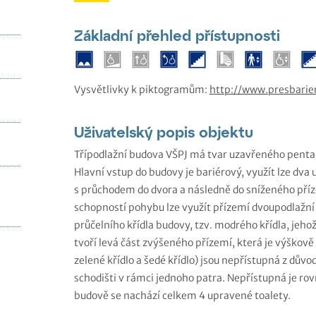
Základní přehled přístupnosti
Vysvětlivky k piktogramům:
http://www.presbarie
Uživatelský popis objektu
Třípodlažní budova VŠPJ má tvar uzavřeného pent
Hlavní vstup do budovy je bariérový, využít lze dv
s průchodem do dvora a následně do sníženého pří
schopností pohybu lze využít přízemí dvoupodlažní 
průčelního křídla budovy, tzv. modrého křídla, jeh
tvoří levá část zvýšeného přízemí, která je výškově 
zelené křídlo a šedé křídlo) jsou nepřístupná z dů
schodišti v rámci jednoho patra. Nepřístupná je rov
budově se nachází celkem 4 upravené toalety.