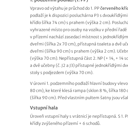
Vpravo od výtahu je průchod do 1. PP
červeného kří
podlaží je k dispozici posluchárna P3 s dvoukřídlými
křídlo šířka 74 cm) s prahem (výška 2 cm). Poslu
vyhrazené místo pro osoby na vozíku v přední řadě
v přízemí nachází zasedací místnost s jednokřídlým
dveřmi (šířka 2x 70 cm), přístupná toaleta a dvě uč
dveřmi (šířka 90 cm) s prahem (výška 2 cm). Učeb
(výška 70 cm). Nepřístupná část 2. NP (+ 14, + 14 
a dvě učebny (č. J2 a J3) přístupné jednokřídlými 
stoly s podjezdem (výška 70 cm).
V úrovni 1. podzemního podlaží hlavní budovy vlevo 
80 cm), ke které klesá rampa (sklon 8 %, šířka 180 
(šířka 90 cm). Před vlastním pultem šatny jsou však
Vstupní hala
Úroveň vstupní haly s vrátnicí je nepřístupná. S 1. P
křídly zvýšeného přízemí + 6 schodů.