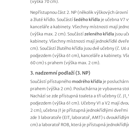
(výška 70 cm).
Nepřístupnou část 2. NP (několik výškových úrovní 
a žluté křídlo. Součástí
šedého křídla
je učebna V7 v
kanceláře a kabinety. Všechny místnosti mají jedno
(výška max. 2 cm). Součástí
zeleného křídla
jsou uč
kabinety. Všechny místnosti mají jednokřídlé dveř
cm). Součástí žlutého křídla jsou dvě učebny (č. U
podjezdem (výška 61 cm), kanceláře a kabinety. Vše
60 cm) s prahem (výška max. 2 cm).
3. nadzemní podlaží (3. NP)
Součástí přístupného
modrého křídla
je posluchárn
prahem (výška 2 cm). Posluchárna je vybavena st
Nachází se zde přístupná toaleta a tři učebny (č. J
podjezdem (výška 61 cm). Učebny V1 a V2 mají dvou
2 cm), učebna J1 je přístupná jednokřídlými dveřmi 
zde 3 laboratoře (EIT, laboratoř, AMT) s dvoukřídl
cm) a laboratoř ROB, která je přístupná jednokřídl