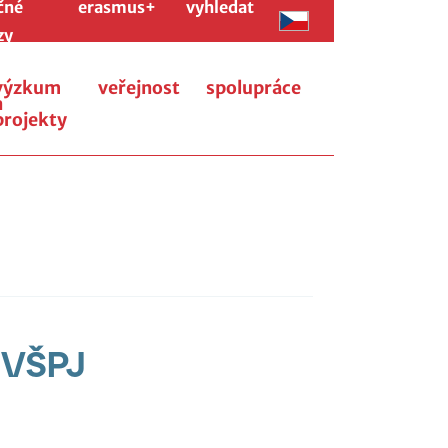
čné
erasmus+
vyhledat
zy
výzkum
veřejnost
spolupráce
a
projekty
 VŠPJ