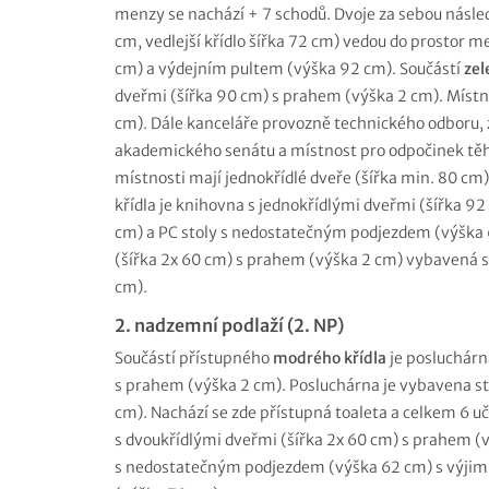
menzy se nachází + 7 schodů. Dvoje za sebou následu
cm, vedlejší křídlo šířka 72 cm) vedou do prostor 
cm) a výdejním pultem (výška 92 cm). Součástí
zel
dveřmi (šířka 90 cm) s prahem (výška 2 cm). Místn
cm). Dále kanceláře provozně technického odboru,
akademického senátu a místnost pro odpočinek těh
místnosti mají jednokřídlé dveře (šířka min. 80 cm
křídla je knihovna s jednokřídlými dveřmi (šířka 9
cm) a PC stoly s nedostatečným podjezdem (výška 
(šířka 2x 60 cm) s prahem (výška 2 cm) vybavená 
cm).
2. nadzemní podlaží (2. NP)
Součástí přístupného
modrého křídla
je posluchárn
s prahem (výška 2 cm). Posluchárna je vybavena s
cm). Nachází se zde přístupná toaleta a celkem 6 uč
s dvoukřídlými dveřmi (šířka 2x 60 cm) s prahem (
s nedostatečným podjezdem (výška 62 cm) s výjim