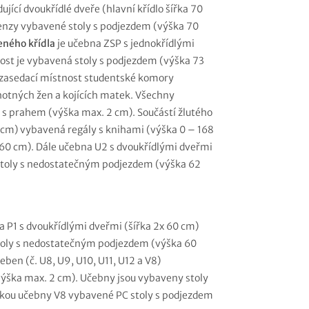
jící dvoukřídlé dveře (hlavní křídlo šířka 70
menzy vybavené stoly s podjezdem (výška 70
eného křídla
je učebna ZSP s jednokřídlými
ost je vybavená stoly s podjezdem (výška 73
 zasedací místnost studentské komory
otných žen a kojících matek. Všechny
) s prahem (výška max. 2 cm). Součástí žlutého
2 cm) vybavená regály s knihami (výška 0 – 168
60 cm). Dále učebna U2 s dvoukřídlými dveřmi
stoly s nedostatečným podjezdem (výška 62
a P1 s dvoukřídlými dveřmi (šířka 2x 60 cm)
toly s nedostatečným podjezdem (výška 60
eben (č. U8, U9, U10, U11, U12 a V8)
výška max. 2 cm). Učebny jsou vybaveny stoly
kou učebny V8 vybavené PC stoly s podjezdem