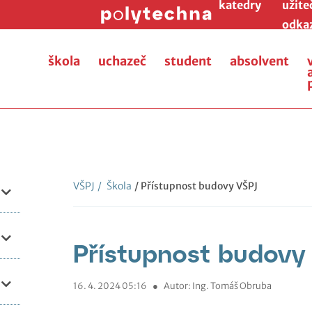
katedry
užite
odka
škola
uchazeč
student
absolvent
VŠPJ
/
Škola
/ Přístupnost budovy VŠPJ
Přístupnost budovy
16. 4. 2024 05:16
●
Autor: Ing. Tomáš Obruba