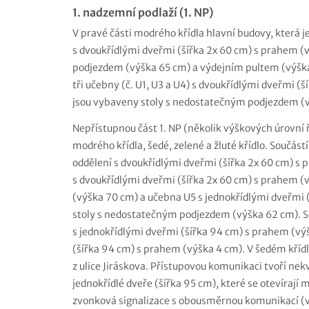
1. nadzemní podlaží (1. NP)
V pravé části modrého křídla hlavní budovy, která 
s dvoukřídlými dveřmi (šířka 2x 60 cm) s prahem 
podjezdem (výška 65 cm) a výdejním pultem (výška 
tři učebny (č. U1, U3 a U4) s dvoukřídlými dveřmi 
jsou vybaveny stoly s nedostatečným podjezdem (
Nepřístupnou část 1. NP (několik výškových úrovní ř
modrého křídla, šedé, zelené a žluté křídlo. Součást
oddělení s dvoukřídlými dveřmi (šířka 2x 60 cm) s
s dvoukřídlými dveřmi (šířka 2x 60 cm) s prahem (
(výška 70 cm) a učebna U5 s jednokřídlými dveřmi
stoly s nedostatečným podjezdem (výška 62 cm). S
s jednokřídlými dveřmi (šířka 94 cm) s prahem (vý
(šířka 94 cm) s prahem (výška 4 cm). V šedém kříd
z ulice Jiráskova. Přístupovou komunikaci tvoří nekv
jednokřídlé dveře (šířka 95 cm), které se otevírají
zvonková signalizace s obousměrnou komunikací (