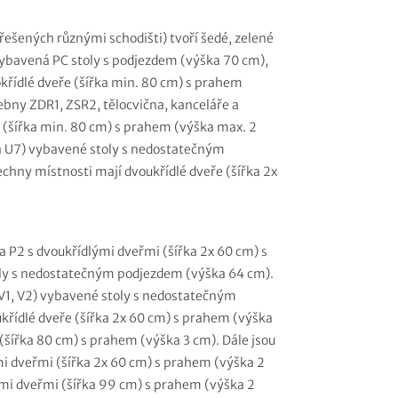
řešených různými schodišti) tvoří šedé, zelené
ybavená PC stoly s podjezdem (výška 70 cm),
křídlé dveře (šířka min. 80 cm) s prahem
ebny ZDR1, ZSR2, tělocvična, kanceláře a
e (šířka min. 80 cm) s prahem (výška max. 2
6 a U7) vybavené stoly s nedostatečným
chny místnosti mají dvoukřídlé dveře (šířka 2x
a P2 s dvoukřídlými dveřmi (šířka 2x 60 cm) s
oly s nedostatečným podjezdem (výška 64 cm).
1, V1, V2) vybavené stoly s nedostatečným
křídlé dveře (šířka 2x 60 cm) s prahem (výška
(šířka 80 cm) s prahem (výška 3 cm). Dále jsou
ými dveřmi (šířka 2x 60 cm) s prahem (výška 2
ými dveřmi (šířka 99 cm) s prahem (výška 2