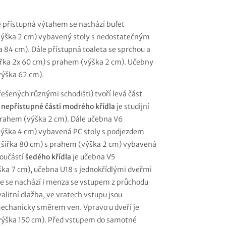
je přístupná výtahem se nachází bufet
(výška 2 cm) vybavený stoly s nedostatečným
84 cm). Dále přístupná toaleta se sprchou a
(šířka 2x 60 cm) s prahem (výška 2 cm). Učebny
výška 62 cm).
ešených různými schodišti) tvoří levá část
í
nepřístupné části modrého křídla
je studijní
 prahem (výška 2 cm). Dále učebna V6
výška 4 cm) vybavená PC stoly s podjezdem
 (šířka 80 cm) s prahem (výška 2 cm) vybavená
oučástí
šedého křídla
je učebna V5
ška 7 cm), učebna U18 s jednokřídlými dveřmi
le se nachází i menza se vstupem z průchodu
alitní dlažba, ve vratech vstupu jsou
 mechanicky směrem ven. Vpravo u dveří je
výška 150 cm). Před vstupem do samotné