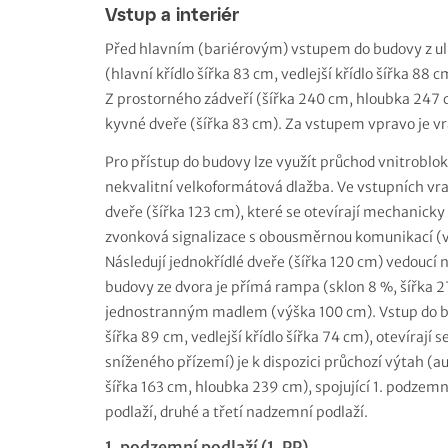
Vstup a interiér
Před hlavním (bariérovým) vstupem do budovy z ulic
(hlavní křídlo šířka 83 cm, vedlejší křídlo šířka 88
Z prostorného zádveří (šířka 240 cm, hloubka 247 c
kyvné dveře (šířka 83 cm). Za vstupem vpravo je vr
Pro přístup do budovy lze využít průchod vnitroblok
nekvalitní velkoformátová dlažba. Ve vstupních vr
dveře (šířka 123 cm), které se otevírají mechanicky 
zvonková signalizace s obousměrnou komunikací (vý
Následují jednokřídlé dveře (šířka 120 cm) vedoucí 
budovy ze dvora je přímá rampa (sklon 8 %, šířka 
jednostranným madlem (výška 100 cm). Vstup do bud
šířka 89 cm, vedlejší křídlo šířka 74 cm), otevíraj
sníženého přízemí) je k dispozici průchozí výtah (a
šířka 163 cm, hloubka 239 cm), spojující 1. podzem
podlaží, druhé a třetí nadzemní podlaží.
1. podzemní podlaží (1. PP)