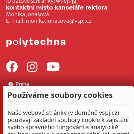
ID datové schránky: w9ej9jg
kontaktní místo kanceláře rektora
Monika Jonášová
E-mail:
monika.jonasova@vspj.cz
Používáme soubory cookies
Naše webové stránky (v doméně vspj.cz)
používají základní soubory cookie k zajištění
svého správného fungování a analytické