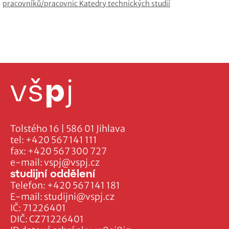
pracovníků/pracovnic Katedry technických studií
Tolstého 16 | 586 01 Jihlava
tel:
+420 567 141 111
fax:
+420 567 300 727
e-mail:
vspj@vspj.cz
studijní oddělení
Telefon:
+420 567 141 181
E-mail:
studijni@vspj.cz
IČ: 71226401
DIČ: CZ71226401