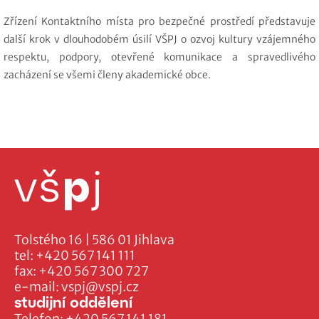
Zřízení Kontaktního místa pro bezpečné prostředí představuje
další krok v dlouhodobém úsilí VŠPJ o ozvoj kultury vzájemného
respektu, podpory, otevřené komunikace a spravedlivého
zacházení se všemi členy akademické obce.
Tolstého 16 | 586 01 Jihlava
tel:
+420 567 141 111
fax:
+420 567 300 727
e-mail:
vspj@vspj.cz
studijní oddělení