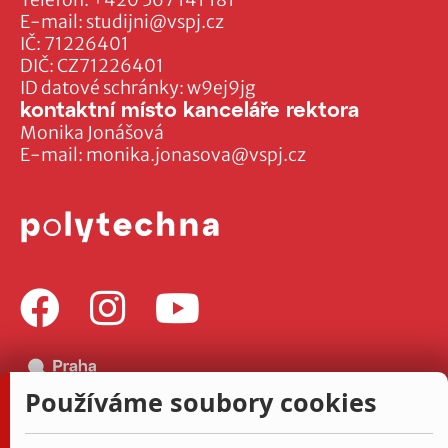
Telefon:
+420 567 141 181
E-mail:
studijni@vspj.cz
IČ: 71226401
DIČ: CZ71226401
ID datové schránky: w9ej9jg
kontaktní místo kanceláře rektora
Monika Jonášová
E-mail:
monika.jonasova@vspj.cz
Používáme soubory cookies