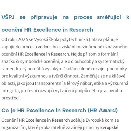
VŠPJ se připravuje na proces směřující k
ocenění HR Excellence in Research
Od roku 2026 se Vysoká škola polytechnická Jihlava plánuje
zapojit do procesu vedoucího k získání mezinárodně uznávaného
ocenění
HR Excellence in Research
. Nejde přitom o formální
značku či symbolické ocenění, ale o dlouhodobý a systematický
rámec, který pomáhá vysokým školám cíleně rozvíjet podmínky
pro kvalitní výzkumnou a tvůrčí činnost. Zaměřuje se na klíčové
oblasti, jako jsou transparentní a férový nábor, etika a výzkumná
integrita, profesní rozvoj či vytváření podpůrného pracovního
prostředí.
Co je HR Excellence in Research (HR Award)
Ocenění
HR Excellence in Research
uděluje Evropská komise
organizacím, které prokazatelně zavádějí principy
Evropské