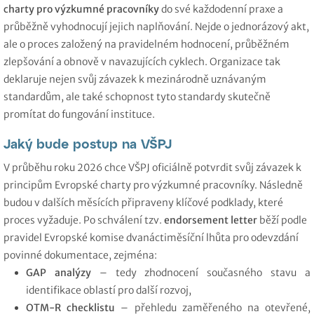
charty pro výzkumné pracovníky
do své každodenní praxe a
průběžně vyhodnocují jejich naplňování. Nejde o jednorázový akt,
ale o proces založený na pravidelném hodnocení, průběžném
zlepšování a obnově v navazujících cyklech. Organizace tak
deklaruje nejen svůj závazek k mezinárodně uznávaným
standardům, ale také schopnost tyto standardy skutečně
promítat do fungování instituce.
Jaký bude postup na VŠPJ
V průběhu roku 2026 chce VŠPJ oficiálně potvrdit svůj závazek k
principům Evropské charty pro výzkumné pracovníky. Následně
budou v dalších měsících připraveny klíčové podklady, které
proces vyžaduje. Po schválení tzv.
endorsement letter
běží podle
pravidel Evropské komise dvanáctiměsíční lhůta pro odevzdání
povinné dokumentace, zejména:
GAP analýzy
– tedy zhodnocení současného stavu a
identifikace oblastí pro další rozvoj,
OTM-R checklistu
– přehledu zaměřeného na otevřené,