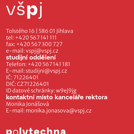
Tolstého 16 | 586 01 Jihlava
tel:
+420 567 141 111
fax:
+420 567 300 727
e-mail:
vspj@vspj.cz
studijní oddělení
Telefon:
+420 567 141 181
E-mail:
studijni@vspj.cz
IČ: 71226401
DIČ: CZ71226401
ID datové schránky: w9ej9jg
kontaktní místo kanceláře rektora
Monika Jonášová
E-mail:
monika.jonasova@vspj.cz