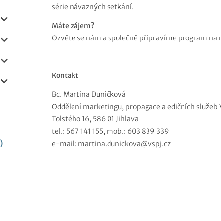
série návazných setkání.
Máte zájem?
Ozvěte se nám a společně připravíme program na m
Kontakt
Bc. Martina Duničková
Oddělení marketingu, propagace a edičních služeb 
Tolstého 16, 586 01 Jihlava
tel.: 567 141 155, mob.: 603 839 339
)
e-mail:
martina.dunickova@vspj.cz