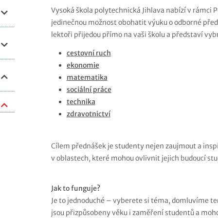
Vysoká škola polytechnická Jihlava nabízí v rámci
jedinečnou možnost obohatit výuku o odborné pře
lektoři přijedou přímo na vaši školu a představí vyb
cestovní ruch
ekonomie
matematika
sociální práce
technika
zdravotnictví
Cílem přednášek je studenty nejen zaujmout a inspi
v oblastech, které mohou ovlivnit jejich budoucí stu
Jak to funguje?
Je to jednoduché – vyberete si téma, domluvíme ter
jsou přizpůsobeny věku i zaměření studentů a moho