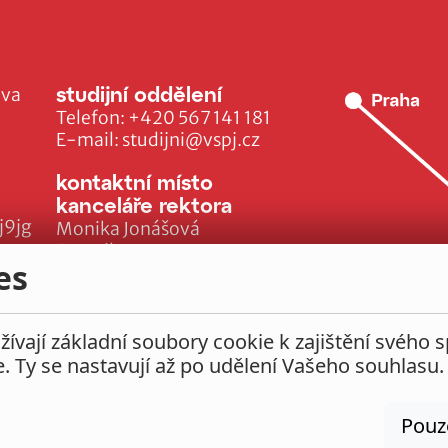
studijní oddělení
ava
Telefon:
+420 567 141 181
E-mail:
studijni@vspj.cz
kontaktní místo
kanceláře rektora
j9jg
Monika Jonášová
E-mail:
es
monika.jonasova@vspj.cz
ívají základní soubory cookie k zajištění svého 
e. Ty se nastavují až po udělení Vašeho souhlasu.
Pouz