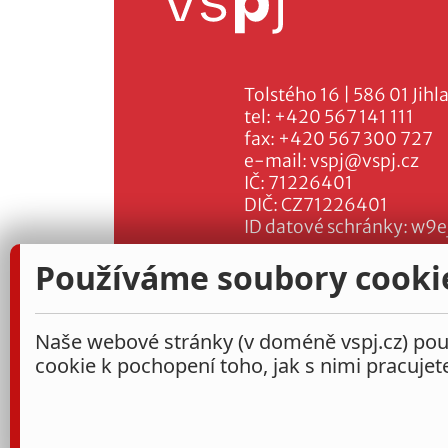
Tolstého 16 | 586 01 Jihl
tel:
+420 567 141 111
fax:
+420 567 300 727
e-mail:
vspj@vspj.cz
IČ: 71226401
DIČ: CZ71226401
ID datové schránky: w9e
Používáme soubory cooki
Naše webové stránky (v doméně vspj.cz) použ
cookie k pochopení toho, jak s nimi pracujet