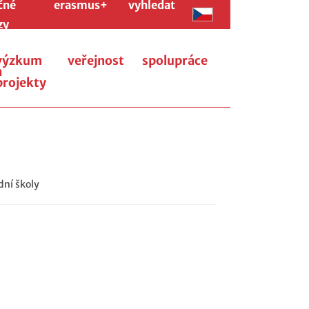
čné
erasmus+
vyhledat
zy
výzkum
veřejnost
spolupráce
a
projekty
dní školy