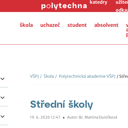
katedry
užite
odka
škola
uchazeč
student
absolvent
VŠPJ
/
Škola
/
Polytechnická akademie VŠPJ
/ Stře
Střední školy
19. 6. 2026 12:47
●
Autor: Bc. Martina Duničková