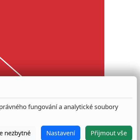
správného fungování a analytické soubory
e nezbytné
Nastavení
Přijmout vše