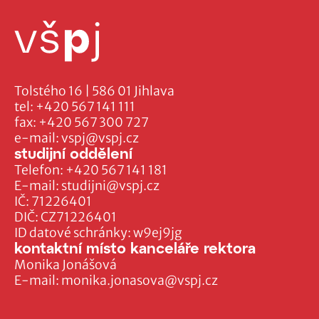
Tolstého 16 | 586 01 Jihlava
tel:
+420 567 141 111
fax:
+420 567 300 727
e-mail:
vspj@vspj.cz
studijní oddělení
Telefon:
+420 567 141 181
E-mail:
studijni@vspj.cz
IČ: 71226401
DIČ: CZ71226401
ID datové schránky: w9ej9jg
kontaktní místo kanceláře rektora
Monika Jonášová
E-mail:
monika.jonasova@vspj.cz