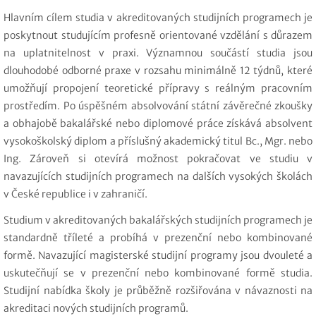
Hlavním cílem studia v akreditovaných studijních programech je
poskytnout studujícím profesně orientované vzdělání s důrazem
na uplatnitelnost v praxi. Významnou součástí studia jsou
dlouhodobé odborné praxe v rozsahu minimálně 12 týdnů, které
umožňují propojení teoretické přípravy s reálným pracovním
prostředím. Po úspěšném absolvování státní závěrečné zkoušky
a obhajobě bakalářské nebo diplomové práce získává absolvent
vysokoškolský diplom a příslušný akademický titul Bc., Mgr. nebo
Ing. Zároveň si otevírá možnost pokračovat ve studiu v
navazujících studijních programech na dalších vysokých školách
v České republice i v zahraničí.
Studium v akreditovaných bakalářských studijních programech je
standardně tříleté a probíhá v prezenční nebo kombinované
formě. Navazující magisterské studijní programy jsou dvouleté a
uskutečňují se v prezenční nebo kombinované formě studia.
Studijní nabídka školy je průběžně rozšiřována v návaznosti na
akreditaci nových studijních programů.