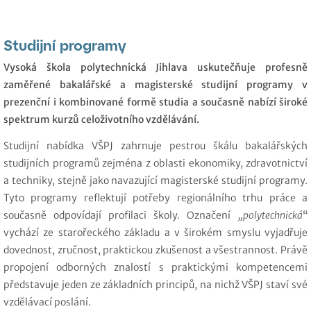
Studijní programy
Vysoká škola polytechnická Jihlava uskutečňuje profesně
zaměřené bakalářské a magisterské studijní programy v
prezenční i kombinované formě studia a současně nabízí široké
spektrum kurzů celoživotního vzdělávání.
Studijní nabídka VŠPJ zahrnuje pestrou škálu bakalářských
studijních programů zejména z oblasti ekonomiky, zdravotnictví
a techniky, stejně jako navazující magisterské studijní programy.
Tyto programy reflektují potřeby regionálního trhu práce a
současně odpovídají profilaci školy.
Označení
„polytechnická
“
vychází ze starořeckého základu a v širokém smyslu vyjadřuje
dovednost, zručnost, praktickou zkušenost a všestrannost.
Právě
propojení odborných znalostí s praktickými kompetencemi
představuje jeden ze základních principů, na nichž VŠPJ staví své
vzdělávací poslání.