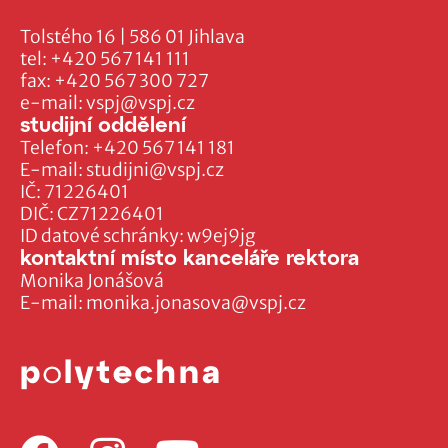
Tolstého 16 | 586 01 Jihlava
tel:
+420 567 141 111
fax:
+420 567 300 727
e-mail:
vspj@vspj.cz
studijní oddělení
Telefon:
+420 567 141 181
E-mail:
studijni@vspj.cz
IČ: 71226401
DIČ: CZ71226401
ID datové schránky: w9ej9jg
kontaktní místo kanceláře rektora
Monika Jonášová
E-mail:
monika.jonasova@vspj.cz