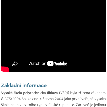
Základní informace
Vysoká škola polytechnická Jihlava (VŠPJ)
byla zřízena zákonem
č. 375/2004 Sb. ze dne 3. června 2004 jako první veřejná vysoká
škola neuniverzitního typu v České republice. Zároveň je jedinou