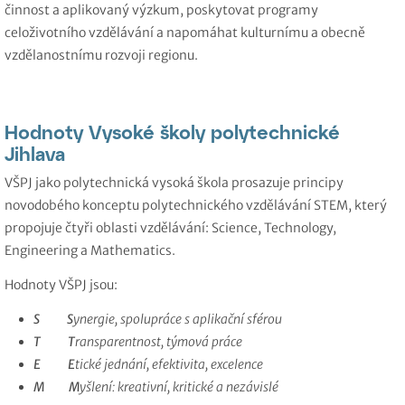
činnost a aplikovaný výzkum, poskytovat programy
celoživotního vzdělávání a napomáhat kulturnímu a obecně
vzdělanostnímu rozvoji regionu.
Hodnoty Vysoké školy polytechnické
Jihlava
VŠPJ jako polytechnická vysoká škola prosazuje principy
novodobého konceptu polytechnického vzdělávání STEM, který
propojuje čtyři oblasti vzdělávání: Science, Technology,
Engineering a Mathematics.
Hodnoty VŠPJ jsou:
S
S
ynergie, spolupráce s aplikační sférou
T
T
ransparentnost, týmová práce
E
E
tické jednání, efektivita, excelence
M
M
yšlení: kreativní, kritické a nezávislé