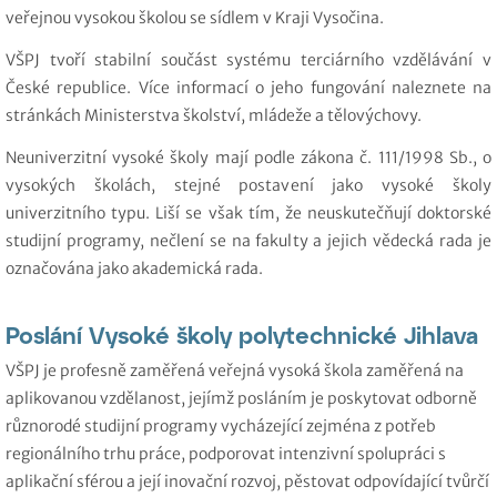
veřejnou vysokou školou se sídlem v Kraji Vysočina.
VŠPJ tvoří stabilní součást systému terciárního vzdělávání v
České republice. Více informací o jeho fungování naleznete na
stránkách Ministerstva školství, mládeže a tělovýchovy.
Neuniverzitní vysoké školy mají podle zákona č. 111/1998 Sb., o
vysokých školách, stejné postavení jako vysoké školy
univerzitního typu. Liší se však tím, že neuskutečňují doktorské
studijní programy, nečlení se na fakulty a jejich vědecká rada je
označována jako akademická rada.
Poslání Vysoké školy polytechnické Jihlava
VŠPJ je profesně zaměřená veřejná vysoká škola zaměřená na
aplikovanou vzdělanost, jejímž posláním je poskytovat odborně
různorodé studijní programy vycházející zejména z potřeb
regionálního trhu práce, podporovat intenzivní spolupráci s
aplikační sférou a její inovační rozvoj, pěstovat odpovídající tvůrčí