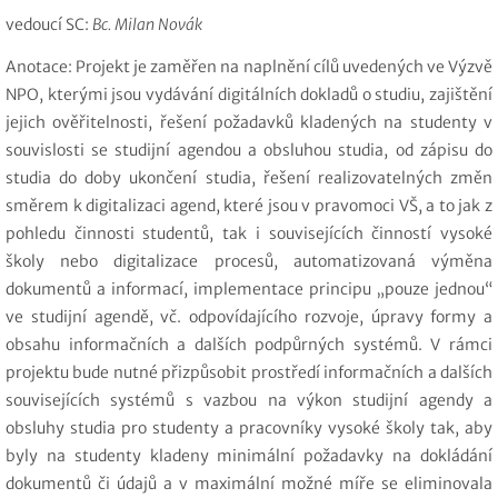
vedoucí SC:
Bc. Milan Novák
Anotace
: Projekt je zaměřen na naplnění cílů uvedených ve Výzvě
NPO, kterými jsou vydávání digitálních dokladů o studiu, zajištění
jejich ověřitelnosti, řešení požadavků kladených na studenty v
souvislosti se studijní agendou a obsluhou studia, od zápisu do
studia do doby ukončení studia, řešení realizovatelných změn
směrem k digitalizaci agend, které jsou v pravomoci VŠ, a to jak z
pohledu činnosti studentů, tak i souvisejících činností vysoké
školy nebo digitalizace procesů, automatizovaná výměna
dokumentů a informací, implementace principu „pouze jednou“
ve studijní agendě, vč. odpovídajícího rozvoje, úpravy formy a
obsahu informačních a dalších podpůrných systémů. V rámci
projektu bude nutné přizpůsobit prostředí informačních a dalších
souvisejících systémů s vazbou na výkon studijní agendy a
obsluhy studia pro studenty a pracovníky vysoké školy tak, aby
byly na studenty kladeny minimální požadavky na dokládání
dokumentů či údajů a v maximální možné míře se eliminovala