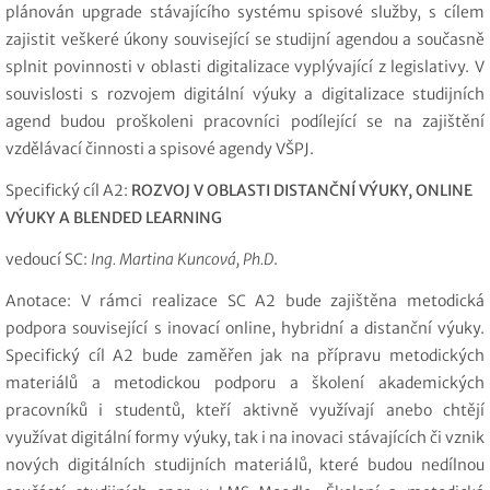
plánován upgrade stávajícího systému spisové služby, s cílem
zajistit veškeré úkony související se studijní agendou a současně
splnit povinnosti v oblasti digitalizace vyplývající z legislativy. V
souvislosti s rozvojem digitální výuky a digitalizace studijních
agend budou proškoleni pracovníci podílející se na zajištění
vzdělávací činnosti a spisové agendy VŠPJ.
Specifický cíl A2:
ROZVOJ V OBLASTI DISTANČNÍ VÝUKY, ONLINE
VÝUKY A BLENDED LEARNING
vedoucí SC:
Ing. Martina Kuncová, Ph.D
.
Anotace
: V rámci realizace SC A2 bude zajištěna metodická
podpora související s inovací online, hybridní a distanční výuky.
Specifický cíl A2 bude zaměřen jak na přípravu metodických
materiálů a metodickou podporu a školení akademických
pracovníků i studentů, kteří aktivně využívají anebo chtějí
využívat digitální formy výuky, tak i na inovaci stávajících či vznik
nových digitálních studijních materiálů, které budou nedílnou