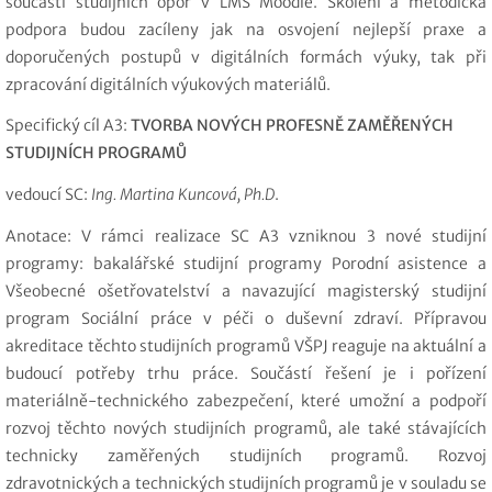
součástí studijních opor v LMS Moodle. Školení a metodická
podpora budou zacíleny jak na osvojení nejlepší praxe a
doporučených postupů v digitálních formách výuky, tak při
zpracování digitálních výukových materiálů.
Specifický cíl A3:
TVORBA NOVÝCH PROFESNĚ ZAMĚŘENÝCH
STUDIJNÍCH PROGRAMŮ
vedoucí SC:
Ing. Martina Kuncová, Ph.D
.
Anotace
: V rámci realizace SC A3 vzniknou 3 nové studijní
programy: bakalářské studijní programy Porodní asistence a
Všeobecné ošetřovatelství a navazující magisterský studijní
program Sociální práce v péči o duševní zdraví. Přípravou
akreditace těchto studijních programů VŠPJ reaguje na aktuální a
budoucí potřeby trhu práce. Součástí řešení je i pořízení
materiálně-technického zabezpečení, které umožní a podpoří
rozvoj těchto nových studijních programů, ale také stávajících
technicky zaměřených studijních programů. Rozvoj
zdravotnických a technických studijních programů je v souladu se