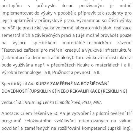
postupům v průmyslu dosud používaným je nutné
implementovat do výuky v podobě a připravit tak studenty pro
jejich uplatnění v průmyslové praxi. Významnou součástí výuky
na VŠPJ je praktická výuka ve formě laboratorních úloh, realizace
semestrálních a závěrečných prací a tu je možné provádět pouze
na vysoce specifickém materiálně-technickém zázemí
(Testovací zařízení pro měření creepu) a výukové infrastruktuře
(Laboratorní a demonstrační úlohy). Tato výuková infrastruktura
bude využívána např. v předmětech Nauka o materiálech I a II,
Výrobní technologie I a II, Pružnost a pevnost I a II.
Specifický cíl A4:
KURZY ZAMĚŘENÉ NA ROZŠIŘOVÁNÍ
DOVEDNOSTÍ (UPSKILLING) NEBO REKVALIFIKACE (RESKILLING)
vedoucí SC:
RNDr.Ing. Lenka Cimbálníková, Ph.D., MBA
Anotace: Cílem řešení ve SC A4 je vytvoření a pilotní ověření tří
programů celoživotního vzdělávání orientovaných na výkon
povolání a zaměřených na rozšiřování kompetencí (upskilling),