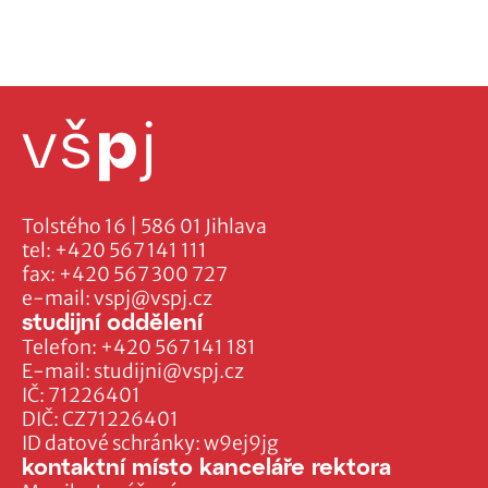
Tolstého 16 | 586 01 Jihlava
tel:
+420 567 141 111
fax:
+420 567 300 727
e-mail:
vspj@vspj.cz
studijní oddělení
Telefon:
+420 567 141 181
E-mail:
studijni@vspj.cz
IČ: 71226401
DIČ: CZ71226401
ID datové schránky: w9ej9jg
kontaktní místo kanceláře rektora