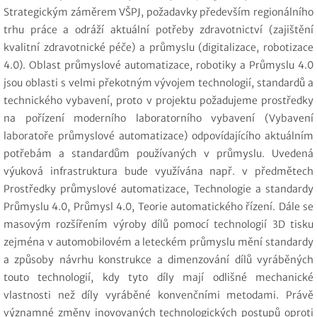
Strategickým záměrem VŠPJ, požadavky především regionálního
trhu práce a odráží aktuální potřeby zdravotnictví (zajištění
kvalitní zdravotnické péče) a průmyslu (digitalizace, robotizace
4.0). Oblast průmyslové automatizace, robotiky a Průmyslu 4.0
jsou oblasti s velmi překotným vývojem technologií, standardů a
technického vybavení, proto v projektu požadujeme prostředky
na pořízení moderního laboratorního vybavení (Vybavení
laboratoře průmyslové automatizace) odpovídajícího aktuálním
potřebám a standardům používaných v průmyslu. Uvedená
výuková infrastruktura bude využívána např. v předmětech
Prostředky průmyslové automatizace, Technologie a standardy
Průmyslu 4.0, Průmysl 4.0, Teorie automatického řízení. Dále se
masovým rozšířením výroby dílů pomocí technologií 3D tisku
zejména v automobilovém a leteckém průmyslu mění standardy
a způsoby návrhu konstrukce a dimenzování dílů vyráběných
touto technologií, kdy tyto díly mají odlišné mechanické
vlastnosti než díly vyráběné konvenčními metodami. Právě
významné změny inovovaných technologických postupů oproti