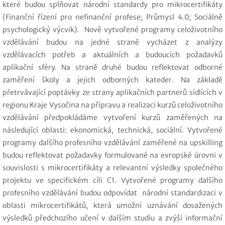
které budou splňovat národní standardy pro mikrocertifikáty
(Finanční řízení pro nefinanční profese; Průmysl 4.0; Sociálně
psychologický výcvik). Nově vytvořené programy celoživotního
vzdělávání budou na jedné straně vycházet z analýzy
vzdělávacích potřeb a aktuálních a budoucích požadavků
aplikační sféry. Na straně druhé budou reflektovat odborné
zaměření školy a jejich odborných kateder. Na základě
přetrvávající poptávky ze strany aplikačních partnerů sídlících v
regionu Kraje Vysočina na přípravu a realizaci kurzů celoživotního
vzdělávání předpokládáme vytvoření kurzů zaměřených na
následující oblasti: ekonomická, technická, sociální. Vytvořené
programy dalšího profesního vzdělávání zaměřené na upskilling
budou reflektovat požadavky formulované na evropské úrovni v
souvislosti s mikrocertifikáty a relevantní výsledky společného
projektu ve specifickém cíli C1. Vytvořené programy dalšího
profesního vzdělávání budou odpovídat národní standardizaci v
oblasti mikrocertifikátů, která umožní uznávání dosažených
výsledků předchozího učení v dalším studiu a zvýší informační