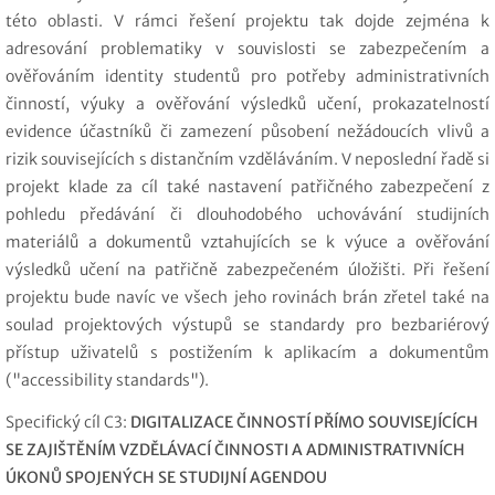
této oblasti. V rámci řešení projektu tak dojde zejména k
adresování problematiky v souvislosti se zabezpečením a
ověřováním identity studentů pro potřeby administrativních
činností, výuky a ověřování výsledků učení, prokazatelností
evidence účastníků či zamezení působení nežádoucích vlivů a
rizik souvisejících s distančním vzděláváním. V neposlední řadě si
projekt klade za cíl také nastavení patřičného zabezpečení z
pohledu předávání či dlouhodobého uchovávání studijních
materiálů a dokumentů vztahujících se k výuce a ověřování
výsledků učení na patřičně zabezpečeném úložišti. Při řešení
projektu bude navíc ve všech jeho rovinách brán zřetel také na
soulad projektových výstupů se standardy pro bezbariérový
přístup uživatelů s postižením k aplikacím a dokumentům
("accessibility standards").
Specifický cíl C3:
DIGITALIZACE ČINNOSTÍ PŘÍMO SOUVISEJÍCÍCH
SE ZAJIŠTĚNÍM VZDĚLÁVACÍ ČINNOSTI A ADMINISTRATIVNÍCH
ÚKONŮ SPOJENÝCH SE STUDIJNÍ AGENDOU