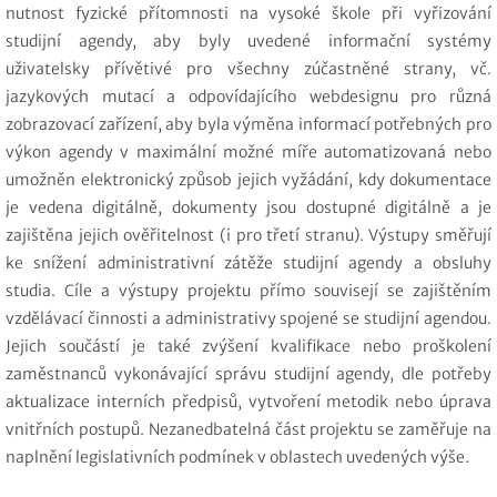
nutnost fyzické přítomnosti na vysoké škole při vyřizování
studijní agendy, aby byly uvedené informační systémy
uživatelsky přívětivé pro všechny zúčastněné strany, vč.
jazykových mutací a odpovídajícího webdesignu pro různá
zobrazovací zařízení, aby byla výměna informací potřebných pro
výkon agendy v maximální možné míře automatizovaná nebo
umožněn elektronický způsob jejich vyžádání, kdy dokumentace
je vedena digitálně, dokumenty jsou dostupné digitálně a je
zajištěna jejich ověřitelnost (i pro třetí stranu). Výstupy směřují
ke snížení administrativní zátěže studijní agendy a obsluhy
studia. Cíle a výstupy projektu přímo souvisejí se zajištěním
vzdělávací činnosti a administrativy spojené se studijní agendou.
Jejich součástí je také zvýšení kvalifikace nebo proškolení
zaměstnanců vykonávající správu studijní agendy, dle potřeby
aktualizace interních předpisů, vytvoření metodik nebo úprava
vnitřních postupů. Nezanedbatelná část projektu se zaměřuje na
naplnění legislativních podmínek v oblastech uvedených výše.