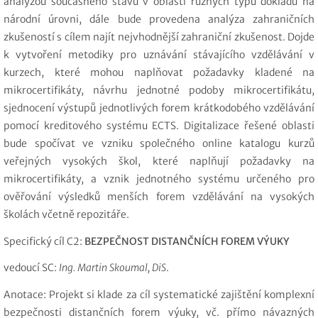
analýzou současného stavu v oblasti různých typů dokladů na
národní úrovni, dále bude provedena analýza zahraničních
zkušeností s cílem najít nejvhodnější zahraniční zkušenost. Dojde
k vytvoření metodiky pro uznávání stávajícího vzdělávání v
kurzech, které mohou naplňovat požadavky kladené na
mikrocertifikáty, návrhu jednotné podoby mikrocertifikátu,
sjednocení výstupů jednotlivých forem krátkodobého vzdělávání
pomocí kreditového systému ECTS. Digitalizace řešené oblasti
bude spočívat ve vzniku společného online katalogu kurzů
veřejných vysokých škol, které naplňují požadavky na
mikrocertifikáty, a vznik jednotného systému určeného pro
ověřování výsledků menších forem vzdělávání na vysokých
školách včetně repozitáře.
Specifický cíl C2:
BEZPEČNOST DISTANČNÍCH FOREM VÝUKY
vedoucí SC:
Ing. Martin Skoumal, DiS
.
Anotace
: Projekt si klade za cíl systematické zajištění komplexní
bezpečnosti distančních forem výuky, vč. přímo návazných