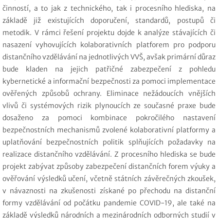
činností, a to jak z technického, tak i procesního hlediska, na
základě již existujících doporučení, standardů, postupů či
metodik. V rámci řešení projektu dojde k analýze stávajících či
nasazení vyhovujících kolaborativních platforem pro podporu
distančního vzdělávání na jednotlivých VVŠ, avšak primární důraz
bude kladen na jejich patřičné zabezpečení z pohledu
kybernetické a informační bezpečnosti za pomoci implementace
ověřených způsobů ochrany. Eliminace nežádoucích vnějších
vlivů či systémových rizik plynoucích ze současné praxe bude
dosaženo za pomoci kombinace pokročilého nastavení
bezpečnostních mechanismů zvolené kolaborativní platformy a
uplatňování bezpečnostních politik splňujících požadavky na
realizace distančního vzdělávání. Z procesního hlediska se bude
projekt zabývat způsoby zabezpečení distančních forem výuky a
ověřování výsledků učení, včetně státních závěrečných zkoušek,
v návaznosti na zkušenosti získané po přechodu na distanční
formy vzdělávání od počátku pandemie COVID-19, ale také na
základě výsledků národních a mezinárodních odborných studií v