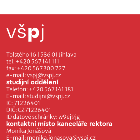
Tolstého 16 | 586 01 Jihlava
tel:
+420 567 141 111
fax:
+420 567 300 727
e-mail:
vspj@vspj.cz
studijní oddělení
Telefon:
+420 567 141 181
E-mail:
studijni@vspj.cz
IČ: 71226401
DIČ: CZ71226401
ID datové schránky: w9ej9jg
kontaktní místo kanceláře rektora
Monika Jonášová
E-mail:
monika.jonasova@vspj.cz