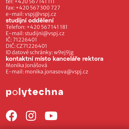
tel:
+420 567 141 111
fax:
+420 567 300 727
e-mail:
vspj@vspj.cz
studijní oddělení
Telefon:
+420 567 141 181
E-mail:
studijni@vspj.cz
IČ: 71226401
DIČ: CZ71226401
ID datové schránky: w9ej9jg
kontaktní místo kanceláře rektora
Monika Jonášová
E-mail:
monika.jonasova@vspj.cz