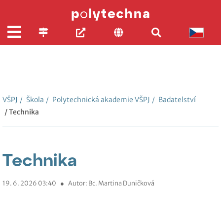
VŠPJ
/
Škola
/
Polytechnická akademie VŠPJ
/
Badatelství
/ Technika
Technika
19. 6. 2026 03:40
●
Autor: Bc. Martina Duničková