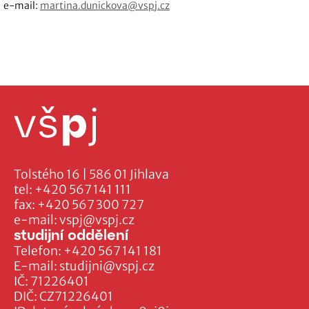
e-mail:
martina.dunickova@vspj.cz
Tolstého 16 | 586 01 Jihlava
tel:
+420 567 141 111
fax:
+420 567 300 727
e-mail:
vspj@vspj.cz
studijní oddělení
Telefon:
+420 567 141 181
E-mail:
studijni@vspj.cz
IČ: 71226401
DIČ: CZ71226401