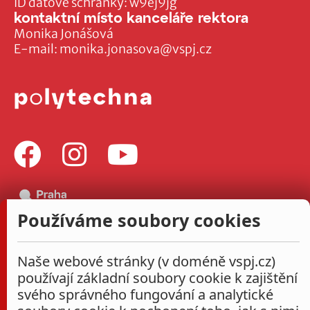
ID datové schránky: w9ej9jg
kontaktní místo kanceláře rektora
Monika Jonášová
E-mail:
monika.jonasova@vspj.cz
Používáme soubory cookies
Naše webové stránky (v doméně vspj.cz)
používají základní soubory cookie k zajištění
svého správného fungování a analytické