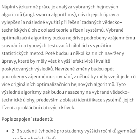
Náplní výzkumné práce je analýza vybraných hejnových
algoritmů (angl. swarm algorithms), návrh jejich úprav a
vylepšení a následné využití při řešení zadaných vědecko-
technických úloh z oblasti teorie a řízení systémů. Vybrané
optimalizační algoritmy budou nejdříve podrobeny vzájemnému
srovnání na typových testovacích úlohách s využitím
statistických metod. Poté budou u několika z nich navrženy
úpravy, které by měly vést k vyšší efektivitě i kvalitě
poskytovaných výsledků. Navržené změny budou opět
podrobeny vzájemnému srovnání, z něhož by měly vzejít jeden či
více originálních optimalizačních hejnových algoritmů. Tyto
výsledné algoritmy pak budou nasazeny na vybrané vědecko-
technické úlohy, především z oblastí identifikace systémů, jejich
řízení a prokládání datových křivek.
Popis zapojení studentů:
2-3 studenti (vhodné pro studenty vyšších ročníků gymnázií
a průmyslových škol),