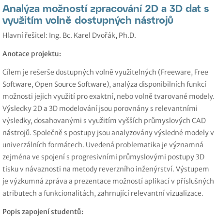
Analýza možností zpracování 2D a 3D dat s
využitím volně dostupných nástrojů
Hlavní řešitel: Ing. Bc. Karel Dvořák, Ph.D.
Anotace projektu:
Cílem je rešerše dostupných volně využitelných (Freeware, Free
Software, Open Source Software), analýza disponibilních funkcí
možnosti jejich využití pro exaktní, nebo volně tvarované modely.
Výsledky 2D a 3D modelování jsou porovnány s relevantními
výsledky, dosahovanými s využitím vyšších průmyslových CAD
nástrojů. Společně s postupy jsou analyzovány výsledné modely v
univerzálních formátech. Uvedená problematika je významná
zejména ve spojení s progresivními průmyslovými postupy 3D
tisku v návaznosti na metody reverzního inženýrství. Výstupem
je výzkumná zpráva a prezentace možností aplikací v příslušných
atributech a funkcionalitách, zahrnující relevantní vizualizace.
Popis zapojení studentů: