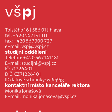
Tolstého 16 | 586 01 Jihlava
tel:
+420 567 141 111
fax:
+420 567 300 727
e-mail:
vspj@vspj.cz
studijní oddělení
Telefon:
+420 567 141 181
E-mail:
studijni@vspj.cz
IČ: 71226401
DIČ: CZ71226401
ID datové schránky: w9ej9jg
kontaktní místo kanceláře rektora
Monika Jonášová
E-mail:
monika.jonasova@vspj.cz