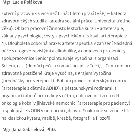
Mgr. Lucie Poláková
Externí pracovník s více než třináctiletou praxí (VŠPJ – katedra
zdravotnických studií a katedra sociální práce, Univerzita třetího
věku). Oblasti pracovní činnosti: lektorka kurzů - arteterapie,
základy psychologie, cesty k psychickému zdraví, arteterapie v
NJ. Dlouholetá odborná praxe: arteterapeutka v zařízení Následná
péče s drogově závislými a alkoholiky, v domovech pro seniory,
spolupracovnice Senior pointu Kraje Vysočina, s organizací
Sdílení, o. s. (domácí péče a domácí hospic v Telči), s Centrem pro
zdravotně postižené Kraje Vysočina, s Krajem Vysočina
(přednášky pro veřejnost). Bohatá praxe s mateřskými centry
(arteterapie s dětmi s ADHD), s pěstounskými rodinami, s
organizací táborů pro rodiny s dětmi, dobrovolnictví na odd.
onkologie kožní v jihlavské nemocnici (arteterapie pro pacienty)
a spolupráce s ODN v nemocnici Jihlava. Soukromě se věnuje hře
na klasickou kytaru, malbě, kresbě, fotografii a filozofii.
Mgr. Jana Gabrielová, PhD.