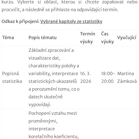
kurzu. Vyberte si oblast, kterou si chcete zopakovat nebo
procvičit, a následně se přihlaste na odpovídající termín.
Odkaz k připojení:
Vybrané kapitoly ze statistiky
Termín
Čas
Téma
Popis tématu
Vyučující
výuky
výuky
Základní zpracování a
vizualizace dat,
charakteristiky polohy a
Popisná
variability, interpretace
16. 3.
18:00-
Martina
statistika
statistických ukazatelů
2026
20:00
Zámková
a porozumění tomu, co o
datech skutečně
vypovídají.
Pochopení vztahu mezi
proměnnými,
interpretace
korelačního koeficientu,