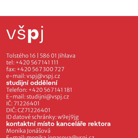
Tolstého 16 | 586 01 Jihlava
tel:
+420 567 141 111
fax:
+420 567 300 727
e-mail:
vspj@vspj.cz
studijní oddělení
Telefon:
+420 567 141 181
E-mail:
studijni@vspj.cz
IČ: 71226401
DIČ: CZ71226401
ID datové schránky: w9ej9jg
kontaktní místo kanceláře rektora
Monika Jonášová
E-mail:
monika.jonasova@vspj.cz