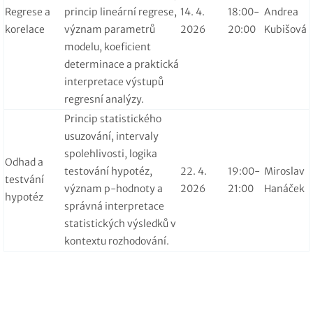
Regrese a
princip lineární regrese,
14. 4.
18:00-
Andrea
korelace
význam parametrů
2026
20:00
Kubišová
modelu, koeficient
determinace a praktická
interpretace výstupů
regresní analýzy.
Princip statistického
usuzování, intervaly
spolehlivosti, logika
Odhad a
testování hypotéz,
22. 4.
19:00-
Miroslav
testvání
význam p-hodnoty a
2026
21:00
Hanáček
hypotéz
správná interpretace
statistických výsledků v
kontextu rozhodování.