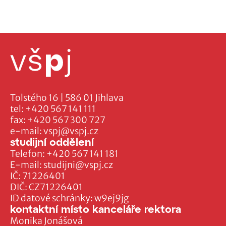
Tolstého 16 | 586 01 Jihlava
tel:
+420 567 141 111
fax:
+420 567 300 727
e-mail:
vspj@vspj.cz
studijní oddělení
Telefon:
+420 567 141 181
E-mail:
studijni@vspj.cz
IČ: 71226401
DIČ: CZ71226401
ID datové schránky: w9ej9jg
kontaktní místo kanceláře rektora
Monika Jonášová