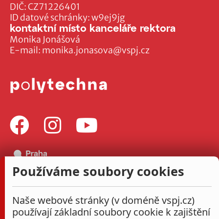
DIČ: CZ71226401
ID datové schránky: w9ej9jg
kontaktní místo kanceláře rektora
Monika Jonášová
E-mail:
monika.jonasova@vspj.cz
Používáme soubory cookies
Naše webové stránky (v doméně vspj.cz)
používají základní soubory cookie k zajištění