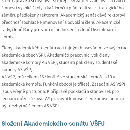
k této zprávě a schvalovat strategický záměr vzdělávací a tvůrčí
činnosti vysoké školy a každoroční plán realizace strategického
záměru předložený rektorem. Akademický senát dává rektorovi
předchozí souhlas ke jmenování a odvolání členů Akademické
rady, členů Rady pro vnitřní hodnocení a členů Disciplinární
komise.
Členy akademického senátu volí tajným hlasováním ze svých řad
akademická obec VŠPJ. Akademičtí pracovníci volí členy
akademické komory AS VŠPJ, studenti pak členy studentské
komory AS VŠPJ.
AS VŠPJ má celkem 15 členů, 5 ve studentské komoře a 10 v
akademické komoře. Funkční období je tříleté. Zasedání AS VŠPJ
jsou veřejně přístupná. K přípravě podkladů a stanovisek pro
jednání může zřizovat AS pracovní komise, člen komise nemusí
být nezbytně členem AS VŠPJ.
Složení Akademického senátu VŠPJ