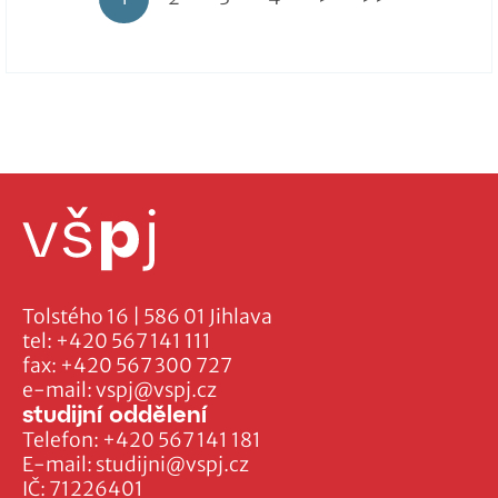
Tolstého 16 | 586 01 Jihlava
tel:
+420 567 141 111
fax:
+420 567 300 727
e-mail:
vspj@vspj.cz
studijní oddělení
Telefon:
+420 567 141 181
E-mail:
studijni@vspj.cz
IČ: 71226401