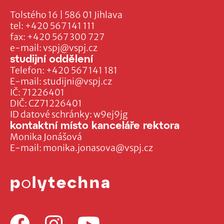
Tolstého 16 | 586 01 Jihlava
tel:
+420 567 141 111
fax:
+420 567 300 727
e-mail:
vspj@vspj.cz
studijní oddělení
Telefon:
+420 567 141 181
E-mail:
studijni@vspj.cz
IČ: 71226401
DIČ: CZ71226401
ID datové schránky: w9ej9jg
kontaktní místo kanceláře rektora
Monika Jonášová
E-mail:
monika.jonasova@vspj.cz