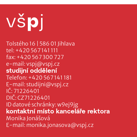
Tolstého 16 | 586 01 Jihlava
tel:
+420 567 141 111
fax:
+420 567 300 727
e-mail:
vspj@vspj.cz
studijní oddělení
Telefon:
+420 567 141 181
E-mail:
studijni@vspj.cz
IČ: 71226401
DIČ: CZ71226401
ID datové schránky: w9ej9jg
kontaktní místo kanceláře rektora
Monika Jonášová
E-mail:
monika.jonasova@vspj.cz