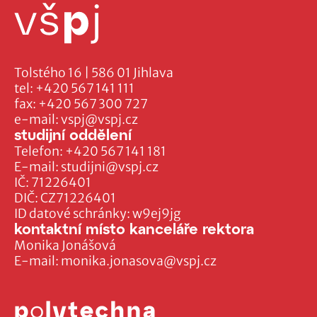
Tolstého 16 | 586 01 Jihlava
tel:
+420 567 141 111
fax:
+420 567 300 727
e-mail:
vspj@vspj.cz
studijní oddělení
Telefon:
+420 567 141 181
E-mail:
studijni@vspj.cz
IČ: 71226401
DIČ: CZ71226401
ID datové schránky: w9ej9jg
kontaktní místo kanceláře rektora
Monika Jonášová
E-mail:
monika.jonasova@vspj.cz