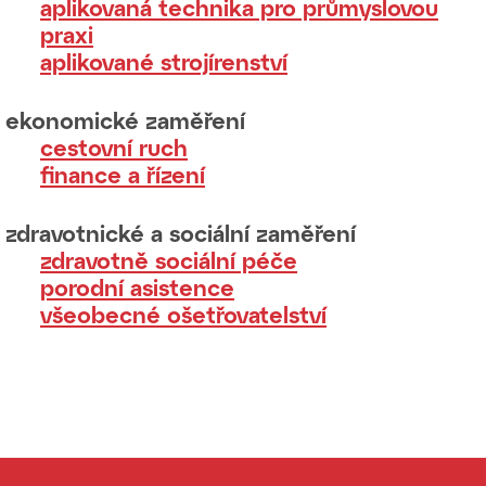
aplikovaná technika pro průmyslovou
praxi
aplikované strojírenství
ekonomické zaměření
cestovní ruch
finance a řízení
zdravotnické a sociální zaměření
zdravotně sociální péče
porodní asistence
všeobecné ošetřovatelství