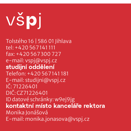
Tolstého 16 | 586 01 Jihlava
tel:
+420 567 141 111
fax:
+420 567 300 727
e-mail:
vspj@vspj.cz
studijní oddělení
Telefon:
+420 567 141 181
E-mail:
studijni@vspj.cz
IČ: 71226401
DIČ: CZ71226401
ID datové schránky: w9ej9jg
kontaktní místo kanceláře rektora
Monika Jonášová
E-mail:
monika.jonasova@vspj.cz