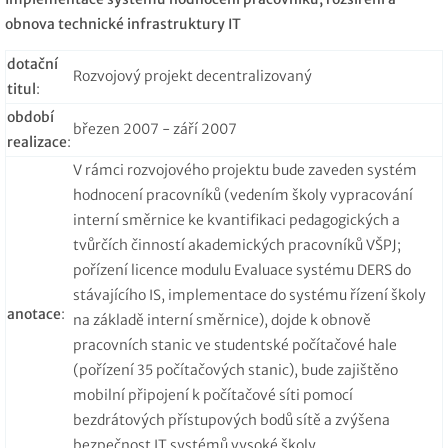
obnova technické infrastruktury IT
dotační
Rozvojový projekt decentralizovaný
titul
:
období
březen 2007 - září 2007
realizace
:
V rámci rozvojového projektu bude zaveden systém
hodnocení pracovníků (vedením školy vypracování
interní směrnice ke kvantifikaci pedagogických a
tvůrčích činností akademických pracovníků VŠPJ;
pořízení licence modulu Evaluace systému DERS do
stávajícího IS, implementace do systému řízení školy
anotace
:
na základě interní směrnice), dojde k obnově
pracovních stanic ve studentské počítačové hale
(pořízení 35 počítačových stanic), bude zajištěno
mobilní připojení k počítačové síti pomocí
bezdrátových přístupových bodů sítě a zvýšena
bezpečnost IT systémů vysoké školy.