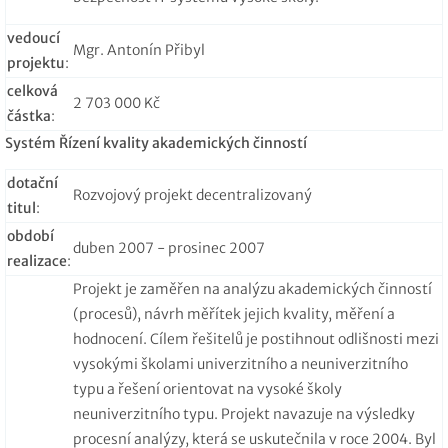
vedoucí
Mgr. Antonín Přibyl
projektu
:
celková
2 703 000 Kč
částka
:
Systém Řízení kvality akademických činností
dotační
Rozvojový projekt decentralizovaný
titul
:
období
duben 2007 - prosinec 2007
realizace
:
Projekt je zaměřen na analýzu akademických činností
(procesů), návrh měřítek jejich kvality, měření a
hodnocení. Cílem řešitelů je postihnout odlišnosti mezi
vysokými školami univerzitního a neuniverzitního
typu a řešení orientovat na vysoké školy
neuniverzitního typu. Projekt navazuje na výsledky
procesní analýzy, která se uskutečnila v roce 2004. Byl