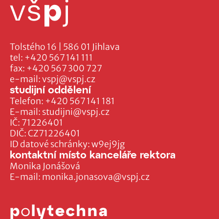
Tolstého 16 | 586 01 Jihlava
tel:
+420 567 141 111
fax:
+420 567 300 727
e-mail:
vspj@vspj.cz
studijní oddělení
Telefon:
+420 567 141 181
E-mail:
studijni@vspj.cz
IČ: 71226401
DIČ: CZ71226401
ID datové schránky: w9ej9jg
kontaktní místo kanceláře rektora
Monika Jonášová
E-mail:
monika.jonasova@vspj.cz