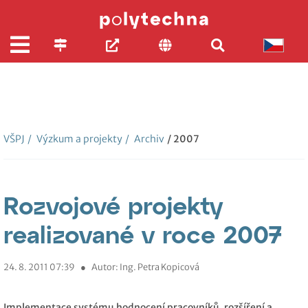
VŠPJ
/
Výzkum a projekty
/
Archiv
/ 2007
Rozvojové projekty
realizované v roce 2007
24. 8. 2011 07:39
●
Autor: Ing. Petra Kopicová
Implementace systému hodnocení pracovníků, rozšíření a