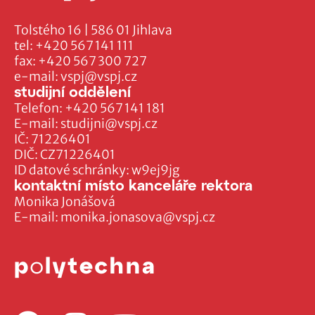
Tolstého 16 | 586 01 Jihlava
tel:
+420 567 141 111
fax:
+420 567 300 727
e-mail:
vspj@vspj.cz
studijní oddělení
Telefon:
+420 567 141 181
E-mail:
studijni@vspj.cz
IČ: 71226401
DIČ: CZ71226401
ID datové schránky: w9ej9jg
kontaktní místo kanceláře rektora
Monika Jonášová
E-mail:
monika.jonasova@vspj.cz