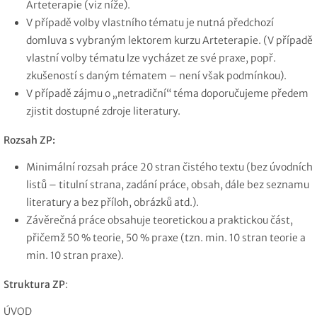
Arteterapie (viz níže).
V případě volby vlastního tématu je nutná předchozí
domluva s vybraným lektorem kurzu Arteterapie. (V případě
vlastní volby tématu lze vycházet ze své praxe, popř.
zkušeností s daným tématem – není však podmínkou).
V případě zájmu o „netradiční“ téma doporučujeme předem
zjistit dostupné zdroje literatury.
Rozsah ZP:
Minimální rozsah práce 20 stran čistého textu (bez úvodních
listů – titulní strana, zadání práce, obsah, dále bez seznamu
literatury a bez příloh, obrázků atd.).
Závěrečná práce obsahuje teoretickou a praktickou část,
přičemž 50 % teorie, 50 % praxe (tzn. min. 10 stran teorie a
min. 10 stran praxe).
Struktura ZP
:
ÚVOD