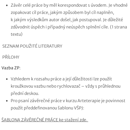
Závěr celé práce by měl korespondovat s úvodem. Je vhodné
zopakovat cíl práce, jakým způsobem byl cíl naplněn,
k jakým výsledkům autor došel, jak postupoval. Je důležité
zdůvodnit úspěch i případný neúspěch splnění cíle. (1 strana
textu)
SEZNAM POUŽITÉ LITERATURY
PŘÍLOHY
Vazba ZP
:
Vzhledem k rozsahu práce a její důležitosti lze použít
kroužkovou vazbu nebo rychlovazač – vždy s průhlednou
přední deskou.
Pro psaní závěrečné práce v kurzu Arteterapie je povinnost
použít předdefinovanou šablonu VŠPJ:
ŠABLONA ZÁVĚREČNÉ PRÁCE ke stažení zde.