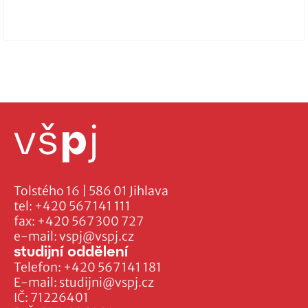
Tolstého 16 | 586 01 Jihlava
tel:
+420 567 141 111
fax:
+420 567 300 727
e-mail:
vspj@vspj.cz
studijní oddělení
Telefon:
+420 567 141 181
E-mail:
studijni@vspj.cz
IČ: 71226401