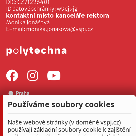
DIČ: CZ71226401
ID datové schránky: w9ej9jg
kontaktní místo kanceláře rektora
Monika Jonášová
E-mail:
monika.jonasova@vspj.cz
Používáme soubory cookies
Naše webové stránky (v doméně vspj.cz)
používají základní soubory cookie k zajištění