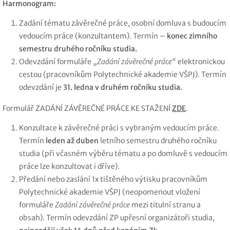
Harmonogram:
Zadání tématu závěrečné práce, osobní domluva s budoucím
vedoucím práce (konzultantem). Termín –⁠
konec zimního
semestru druhého ročníku studia.
Odevzdání formuláře
„Zadání závěrečné práce“
elektronickou
cestou (pracovníkům Polytechnické akademie VŠPJ). Termín
odevzdání je ⁠
31. ledna v druhém ročníku studia.
Formulář ZADÁNÍ ZÁVĚREČNÉ PRÁCE KE STAŽENÍ
ZDE
.
Konzultace k závěrečné práci s vybraným vedoucím práce.
Termín⁠
leden až duben
letního semestru druhého ročníku
studia (při včasném výběru tématu a po domluvě s vedoucím
práce lze konzultovat i dříve).
Předání nebo zaslání 1x tištěného výtisku pracovníkům
Polytechnické akademie VŠPJ (neopomenout vložení
formuláře
Zadání závěrečné práce
mezi titulní stranu a
obsah). Termín odevzdání ZP upřesní organizátoři studia,