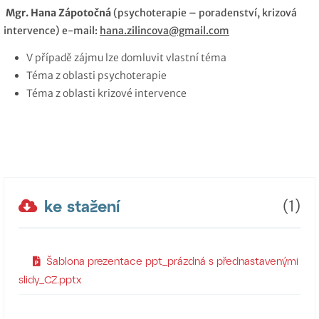
Mgr. Hana Zápotočná
(psychoterapie – poradenství, krizová
intervence) e-mail:
hana.zilincova@gmail.com
V případě zájmu lze domluvit vlastní téma
Téma z oblasti psychoterapie
Téma z oblasti krizové intervence
ke stažení
(1)
Šablona prezentace ppt_prázdná s přednastavenými
slidy_CZ.pptx