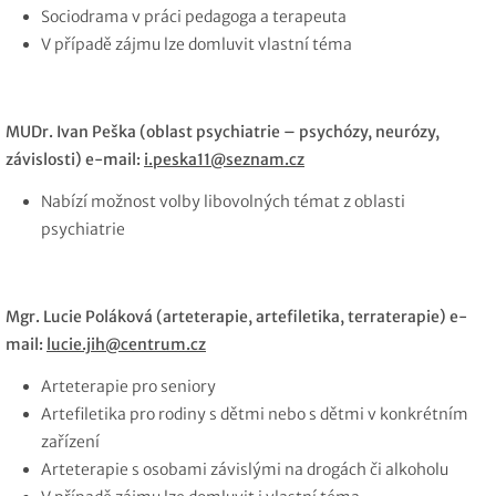
Sociodrama v práci pedagoga a terapeuta
V případě zájmu lze domluvit vlastní téma
MUDr. Ivan Peška (oblast psychiatrie – psychózy, neurózy,
závislosti) e-mail:
i.peska11@seznam.cz
Nabízí možnost volby libovolných témat z oblasti
psychiatrie
Mgr. Lucie Poláková (arteterapie, artefiletika, terraterapie) e-
mail:
lucie.jih@centrum.cz
Arteterapie pro seniory
Artefiletika pro rodiny s dětmi nebo s dětmi v konkrétním
zařízení
Arteterapie s osobami závislými na drogách či alkoholu