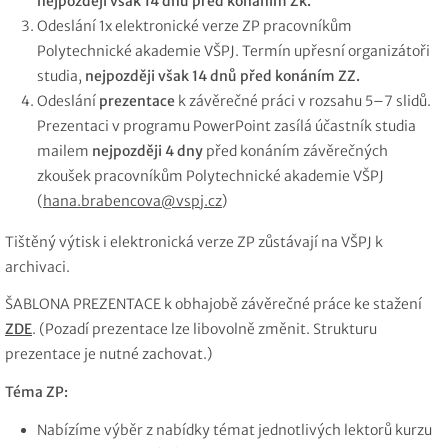
nejpozději však 14 dnů před konáním Zk.
Odeslání 1x elektronické verze ZP pracovníkům
Polytechnické akademie VŠPJ. Termín upřesní organizátoři
studia,
nejpozději však 14 dnů před konáním ZZ.
Odeslání
prezentace
k závěrečné práci v rozsahu 5–7 slidů.
Prezentaci v programu PowerPoint zasílá účastník studia
mailem
nejpozději 4 dny
před konáním závěrečných
zkoušek pracovníkům Polytechnické akademie VŠPJ
(
hana.brabencova@vspj.cz
)
Tištěný výtisk i elektronická verze ZP zůstávají na VŠPJ k
archivaci.
ŠABLONA PREZENTACE k obhajobě závěrečné práce ke stažení
ZDE
. (Pozadí prezentace lze libovolně změnit. Strukturu
prezentace je nutné zachovat.)
Téma ZP:
Nabízíme výběr z nabídky témat jednotlivých lektorů kurzu