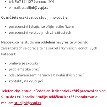
tel:
567 141 127
(vedoucí SO)
e-mail:
studijni@vspj.cz
Co můžete očekávat od studijního oddělení:
poradenství týkající se přijímacího řízení
poradenství ve studijních záležitostech
Naopak, co na studijním oddělení nevyřešíte (
v těchto
záležitostech se obracejte na sekretářky vašich jednotlivých
kateder):
omluva ze zkoušky
problematika praxí
odevzdávání seminárních a bakalářských prací
kontakty na vyučující
Telefonicky je studijní oddělení k dispozici každý pracovní den od
9:00 do 13:00 hodin.
Studijní oddělení lze též kontaktovat e-
mailem
studijni@vspj.cz
.