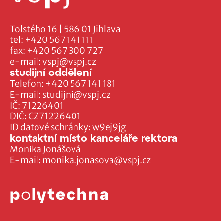
Tolstého 16 | 586 01 Jihlava
tel:
+420 567 141 111
fax:
+420 567 300 727
e-mail:
vspj@vspj.cz
studijní oddělení
Telefon:
+420 567 141 181
E-mail:
studijni@vspj.cz
IČ: 71226401
DIČ: CZ71226401
ID datové schránky: w9ej9jg
kontaktní místo kanceláře rektora
Monika Jonášová
E-mail:
monika.jonasova@vspj.cz