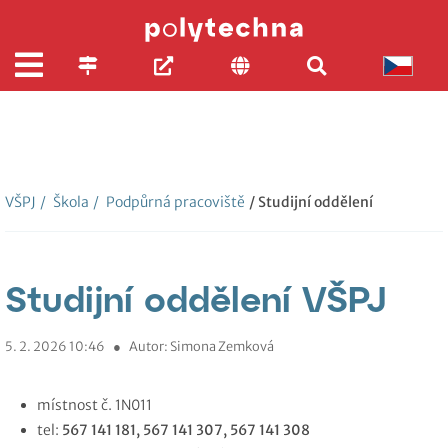
VŠPJ
/
Škola
/
Podpůrná pracoviště
/ Studijní oddělení
Studijní oddělení VŠPJ
5. 2. 2026 10:46
●
Autor: Simona Zemková
místnost č. 1N011
tel:
567 141 181, 567 141 307, 567 141 308