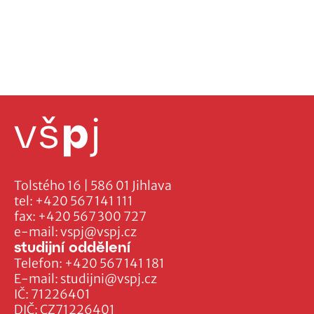
Tolstého 16 | 586 01 Jihlava
tel:
+420 567 141 111
fax:
+420 567 300 727
e-mail:
vspj@vspj.cz
studijní oddělení
Telefon:
+420 567 141 181
E-mail:
studijni@vspj.cz
IČ: 71226401
DIČ: CZ71226401