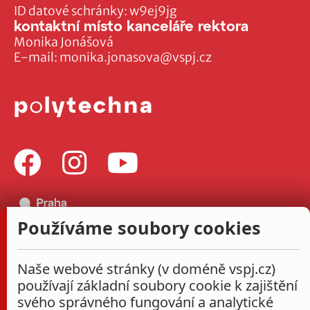
ID datové schránky: w9ej9jg
kontaktní místo kanceláře rektora
Monika Jonášová
E-mail:
monika.jonasova@vspj.cz
Používáme soubory cookies
Naše webové stránky (v doméně vspj.cz)
používají základní soubory cookie k zajištění
svého správného fungování a analytické