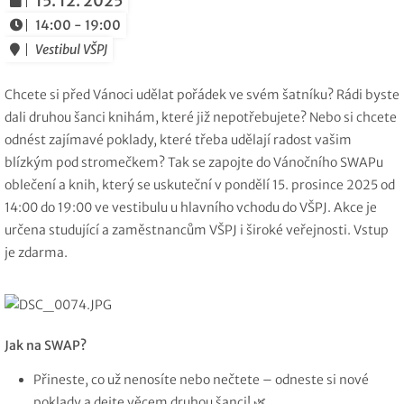
15. 12. 2025
14:00 - 19:00
Vestibul VŠPJ
Chcete si před Vánoci udělat pořádek ve svém šatníku? Rádi byste
dali druhou šanci knihám, které již nepotřebujete? Nebo si chcete
odnést zajímavé poklady, které třeba udělají radost vašim
blízkým pod stromečkem? Tak se zapojte do Vánočního SWAPu
oblečení a knih, který se uskuteční v pondělí 15. prosince 2025 od
14:00 do 19:00 ve vestibulu u hlavního vchodu do VŠPJ. Akce je
určena studující a zaměstnancům VŠPJ i široké veřejnosti. Vstup
je zdarma.
Jak na SWAP?
Přineste, co už nenosíte nebo nečtete – odneste si nové
poklady a dejte věcem druhou šanci! 🌿