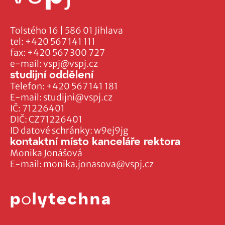
Tolstého 16 | 586 01 Jihlava
tel:
+420 567 141 111
fax:
+420 567 300 727
e-mail:
vspj@vspj.cz
studijní oddělení
Telefon:
+420 567 141 181
E-mail:
studijni@vspj.cz
IČ: 71226401
DIČ: CZ71226401
ID datové schránky: w9ej9jg
kontaktní místo kanceláře rektora
Monika Jonášová
E-mail:
monika.jonasova@vspj.cz