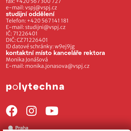
fax:
+420 567 300 727
e-mail:
vspj@vspj.cz
studijní oddělení
Telefon:
+420 567 141 181
E-mail:
studijni@vspj.cz
IČ: 71226401
DIČ: CZ71226401
ID datové schránky: w9ej9jg
kontaktní místo kanceláře rektora
Monika Jonášová
E-mail:
monika.jonasova@vspj.cz