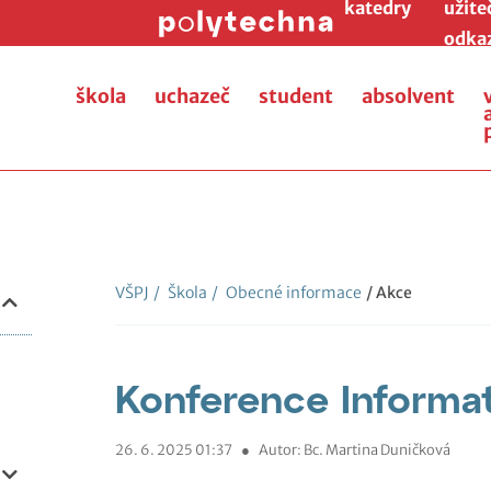
katedry
užite
odka
škola
uchazeč
student
absolvent
VŠPJ
/
Škola
/
Obecné informace
/ Akce
Konference Informa
26. 6. 2025 01:37
●
Autor: Bc. Martina Duničková