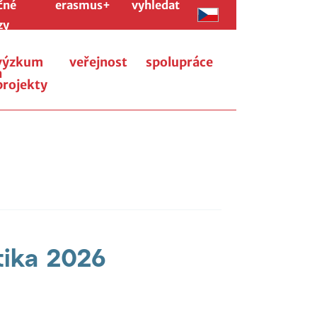
čné
erasmus+
vyhledat
zy
výzkum
veřejnost
spolupráce
a
projekty
tika 2026