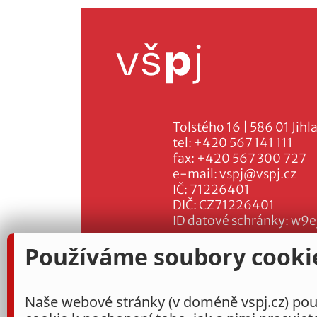
Tolstého 16 | 586 01 Jihl
tel:
+420 567 141 111
fax:
+420 567 300 727
e-mail:
vspj@vspj.cz
IČ: 71226401
DIČ: CZ71226401
ID datové schránky: w9e
Používáme soubory cooki
Naše webové stránky (v doméně vspj.cz) použ