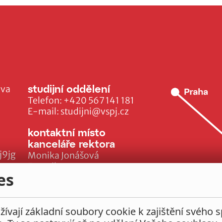
studijní oddělení
ava
Telefon:
+420 567 141 181
E-mail:
studijni@vspj.cz
kontaktní místo
kanceláře rektora
j9jg
Monika Jonášová
E-mail:
es
monika.jonasova@vspj.cz
ívají základní soubory cookie k zajištění svého 