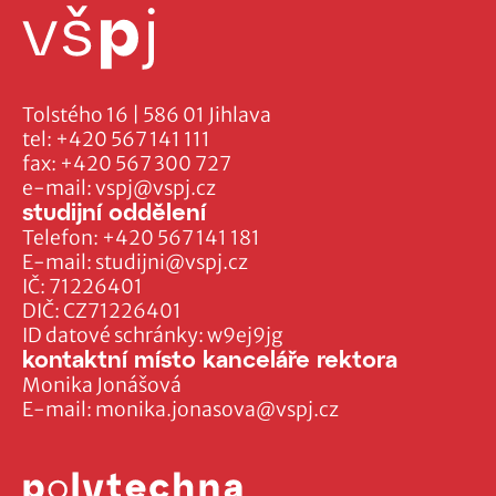
Tolstého 16 | 586 01 Jihlava
tel:
+420 567 141 111
fax:
+420 567 300 727
e-mail:
vspj@vspj.cz
studijní oddělení
Telefon:
+420 567 141 181
E-mail:
studijni@vspj.cz
IČ: 71226401
DIČ: CZ71226401
ID datové schránky: w9ej9jg
kontaktní místo kanceláře rektora
Monika Jonášová
E-mail:
monika.jonasova@vspj.cz