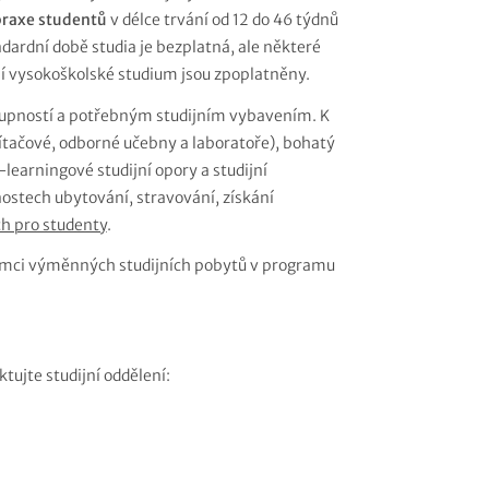
praxe studentů
v délce trvání od 12 do 46 týdnů
dardní době studia je bezplatná, ale některé
ší vysokoškolské studium jsou zpoplatněny.
stupností a potřebným studijním vybavením. K
čítačové, odborné učebny a laboratoře), bohatý
-learningové studijní opory a studijní
ostech ubytování, stravování, získání
h pro studenty
.
rámci výměnných studijních pobytů v programu
ujte studijní oddělení: