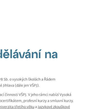
dělávání na
998 Sb. o vysokých školách a Řádem
 Jihlava (dále jen VŠPJ).
ací činnosti VŠPJ. V jeho rámci nabízí Vysoká
ocertifikátem, profesní kurzy a smluvní kurzy.
iverzita třetího věku
a
Jazykové zkouškové