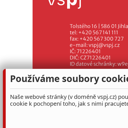
Tolstého 16 | 586 01 Jihl
tel:
+420 567 141 111
fax:
+420 567 300 727
e-mail:
vspj@vspj.cz
IČ: 71226401
DIČ: CZ71226401
ID datové schránky: w9e
Používáme soubory cooki
Naše webové stránky (v doméně vspj.cz) použ
cookie k pochopení toho, jak s nimi pracujet
Administrace