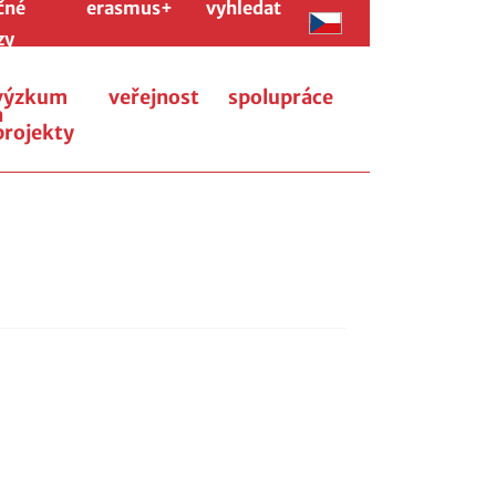
čné
erasmus+
vyhledat
zy
výzkum
veřejnost
spolupráce
a
projekty