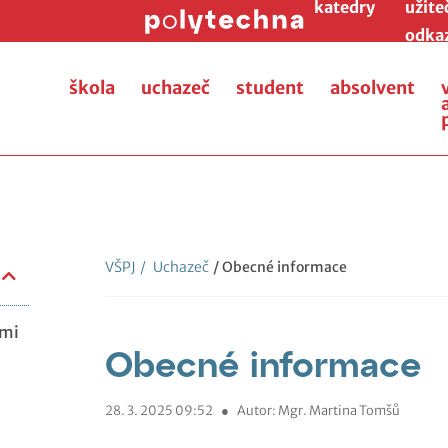
katedry
užite
odka
škola
uchazeč
student
absolvent
VŠPJ
/
Uchazeč
/ Obecné informace
ami
Obecné informace
28. 3. 2025 09:52
●
Autor: Mgr. Martina Tomšů