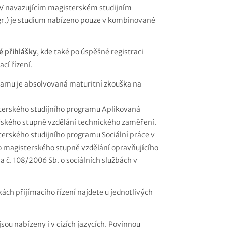
 V navazujícím magisterském studijním
Mgr.) je studium nabízeno pouze v kombinované
é přihlášky
, kde také po úspěšné registraci
cí řízení.
ramu je absolvovaná maturitní zkouška na
sterského studijního programu Aplikovaná
řského stupně vzdělání technického zaměření.
terského studijního programu Sociální práce v
bo magisterského stupně vzdělání opravňujícího
a č. 108/2006 Sb. o sociálních službách v
ách přijímacího řízení najdete u jednotlivých
ou nabízeny i v cizích jazycích. Povinnou