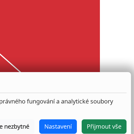
správného fungování a analytické soubory
e nezbytné
Nastavení
Přijmout vše
2026
|
VŠPJ