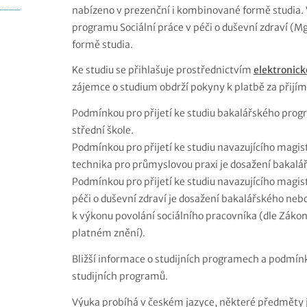
nabízeno v prezenční i kombinované formě studia.
programu Sociální práce v péči o duševní zdraví (
formě studia.
Ke studiu se přihlašuje prostřednictvím
elektronick
zájemce o studium obdrží pokyny k platbě za přijíma
Podmínkou pro přijetí ke studiu bakalářského prog
střední škole.
Podmínkou pro přijetí ke studiu navazujícího magi
technika pro průmyslovou praxi je dosažení bakalá
Podmínkou pro přijetí ke studiu navazujícího magis
péči o duševní zdraví je dosažení bakalářského ne
k výkonu povolání sociálního pracovníka (dle Zákon
platném znění).
Bližší informace o studijních programech a podmínk
studijních programů.
Výuka probíhá v českém jazyce, některé předměty js