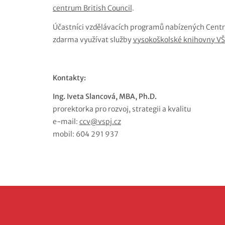
centrum British Council
.
Účastníci vzdělávacích programů nabízených Cent
zdarma využívat služby
vysokoškolské knihovny VŠ
Kontakty:
Ing. Iveta Slancová, MBA, Ph.D.
prorektorka pro rozvoj, strategii a kvalitu
e-mail:
ccv@vspj.cz
mobil: 604 291 937