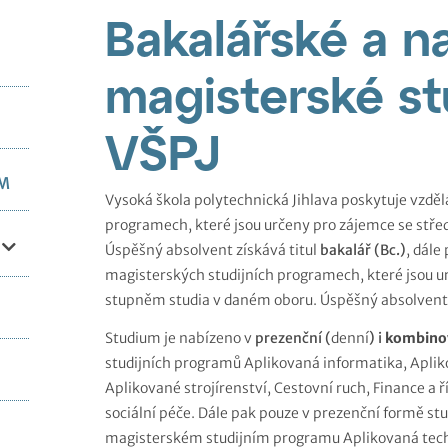
Bakalářské a na
magisterské s
VŠPJ
UM
Vysoká škola polytechnická Jihlava poskytuje vzdělá
programech, které jsou určeny pro zájemce se st
Úspěšný absolvent získává titul
bakalář (Bc.)
, dále
magisterských studijních programech, které jsou
stupněm studia v daném oboru. Úspěšný absolvent 
Studium je nabízeno v
prezenční (
denní
) i
kombino
studijních programů Aplikovaná informatika, Aplik
Aplikované strojírenství, Cestovní ruch, Finance a 
sociální péče. Dále pak pouze v prezenční formě stu
magisterském studijním programu Aplikovaná techn