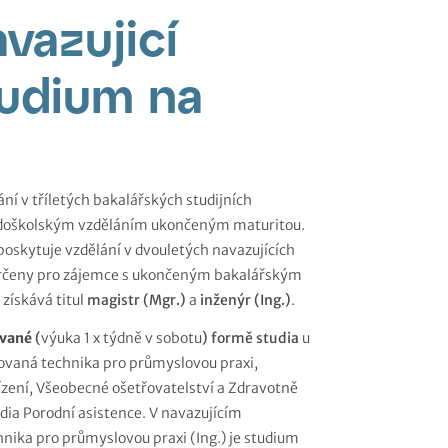
vazujicí
tudium na
ní v tříletých bakalářských studijních
ředoškolským vzděláním ukončeným maturitou.
 poskytuje vzdělání v dvouletých navazujících
 určeny pro zájemce s ukončeným bakalářským
získává titul
magistr (Mgr.)
a
inženýr (Ing.)
.
vané
(
výuka 1 x týdně v sobotu
) formě
studia
u
ovaná technika pro průmyslovou praxi,
řízení, Všeobecné ošetřovatelství a Zdravotně
dia Porodní asistence. V navazujícím
ika pro průmyslovou praxi (Ing.) je studium