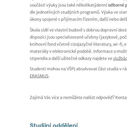
součástí výuky jsou také několikatýdenní
odborné 
dle jednotlivých studijních programů. Výuka ve stan
úkony spojené s přijímacím řízením, další nebo del
Škola sídlí ve vlastní budově s dobrou dopravní do
dispozici jsou specializované učebny (jazykové, po
knihovní fond včetně cizojazyčné literatury, wi-fi, e
materiály v elektronické podobě. Informace o možn
stipendia a další užitečné odkazy najdete ve
službác
Studenti mohou na VŠPJ absolvovat část studia v 
ERASMUS
.
Zajímá Vás více a nemůžete nalézt odpověď? Kontakt
Studijní oddělení