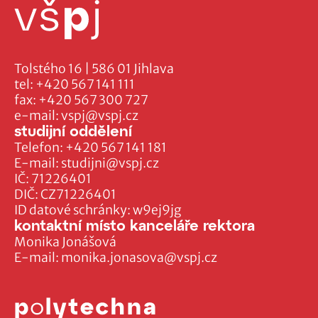
Tolstého 16 | 586 01 Jihlava
tel:
+420 567 141 111
fax:
+420 567 300 727
e-mail:
vspj@vspj.cz
studijní oddělení
Telefon:
+420 567 141 181
E-mail:
studijni@vspj.cz
IČ: 71226401
DIČ: CZ71226401
ID datové schránky: w9ej9jg
kontaktní místo kanceláře rektora
Monika Jonášová
E-mail:
monika.jonasova@vspj.cz