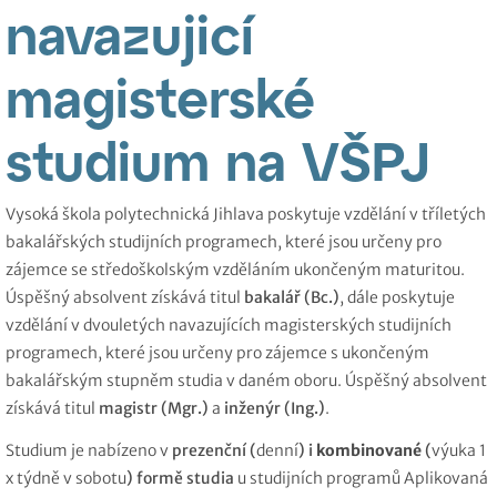
navazujicí
magisterské
studium na VŠPJ
Vysoká škola polytechnická Jihlava poskytuje vzdělání v tříletých
bakalářských studijních programech, které jsou určeny pro
zájemce se středoškolským vzděláním ukončeným maturitou.
Úspěšný absolvent získává titul
bakalář (Bc.)
, dále poskytuje
vzdělání v dvouletých navazujících magisterských studijních
programech, které jsou určeny pro zájemce s ukončeným
bakalářským stupněm studia v daném oboru. Úspěšný absolvent
získává titul
magistr (Mgr.)
a
inženýr (Ing.)
.
Studium je nabízeno v
prezenční (
denní
) i
kombinované
(
výuka 1
x týdně v sobotu
) formě
studia
u studijních programů Aplikovaná