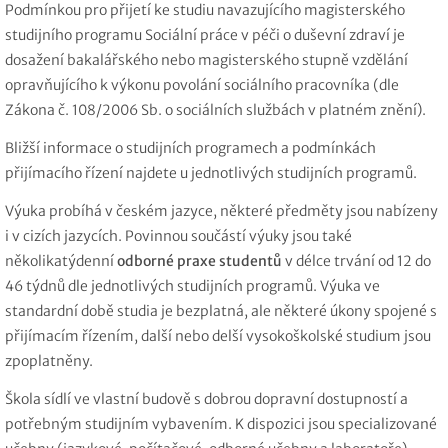
Podmínkou pro přijetí ke studiu navazujícího magisterského
studijního programu Sociální práce v péči o duševní zdraví je
dosažení bakalářského nebo magisterského stupně vzdělání
opravňujícího k výkonu povolání sociálního pracovníka (dle
Zákona č. 108/2006 Sb. o sociálních službách v platném znění).
Bližší informace o studijních programech a podmínkách
přijímacího řízení najdete u jednotlivých studijních programů.
Výuka probíhá v českém jazyce, některé předměty jsou nabízeny
i v cizích jazycích. Povinnou součástí výuky jsou také
několikatýdenní
odborné praxe studentů
v délce trvání od 12 do
46 týdnů dle jednotlivých studijních programů. Výuka ve
standardní době studia je bezplatná, ale některé úkony spojené s
přijímacím řízením, další nebo delší vysokoškolské studium jsou
zpoplatněny.
Škola sídlí ve vlastní budově s dobrou dopravní dostupností a
potřebným studijním vybavením. K dispozici jsou specializované