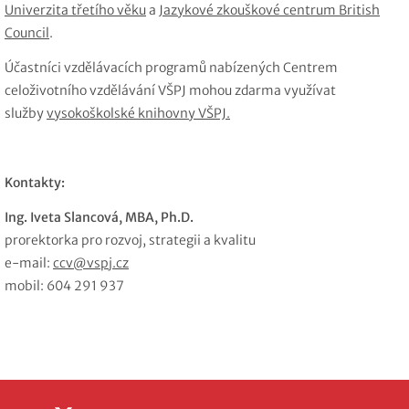
Univerzita třetího věku
a
Jazykové zkouškové centrum British
Council
.
Účastníci vzdělávacích programů nabízených Centrem
celoživotního vzdělávání VŠPJ mohou zdarma využívat
služby
vysokoškolské knihovny VŠPJ.
Kontakty:
Ing. Iveta Slancová, MBA, Ph.D.
prorektorka pro rozvoj, strategii a kvalitu
e-mail:
ccv@vspj.cz
mobil: 604 291 937