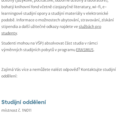
učebny (jazykové, počítačové, odborné učebny a laboratoře),
bohatý knihovní fond včetně cizojazyčné literatury, wi-fi, e-
learningové studijní opory a studijní materiály v elektronické
podobě. Informace o možnostech ubytování, stravování, získání
stipendia a další užitečné odkazy najdete ve
službách pro
studenty
.
Studenti mohou na VŠPJ absolvovat část studia v rámci
výměnných studijních pobytů v programu
ERASMUS
.
Zajímá Vás více a nemůžete nalézt odpověď? Kontaktujte studijní
oddělení:
Studijní oddělení
místnost č. 1N011