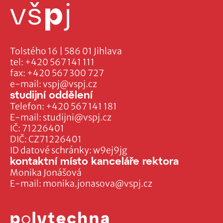
Tolstého 16 | 586 01 Jihlava
tel:
+420 567 141 111
fax:
+420 567 300 727
e-mail:
vspj@vspj.cz
studijní oddělení
Telefon:
+420 567 141 181
E-mail:
studijni@vspj.cz
IČ: 71226401
DIČ: CZ71226401
ID datové schránky: w9ej9jg
kontaktní místo kanceláře rektora
Monika Jonášová
E-mail:
monika.jonasova@vspj.cz