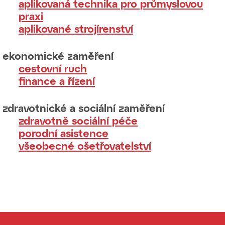
aplikovaná technika pro průmyslovou
praxi
aplikované strojírenství
ekonomické zaměření
cestovní ruch
finance a řízení
zdravotnické a sociální zaměření
zdravotně sociální péče
porodní asistence
všeobecné ošetřovatelství