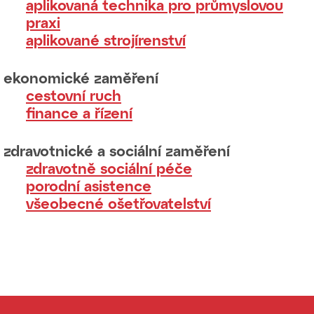
aplikovaná technika pro průmyslovou
praxi
aplikované strojírenství
ekonomické zaměření
cestovní ruch
finance a řízení
zdravotnické a sociální zaměření
zdravotně sociální péče
porodní asistence
všeobecné ošetřovatelství