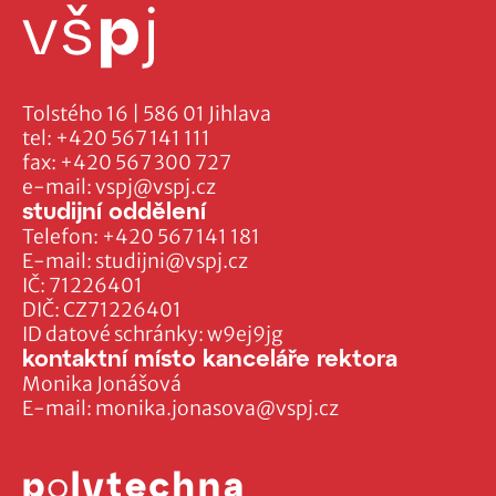
Tolstého 16 | 586 01 Jihlava
tel:
+420 567 141 111
fax:
+420 567 300 727
e-mail:
vspj@vspj.cz
studijní oddělení
Telefon:
+420 567 141 181
E-mail:
studijni@vspj.cz
IČ: 71226401
DIČ: CZ71226401
ID datové schránky: w9ej9jg
kontaktní místo kanceláře rektora
Monika Jonášová
E-mail:
monika.jonasova@vspj.cz