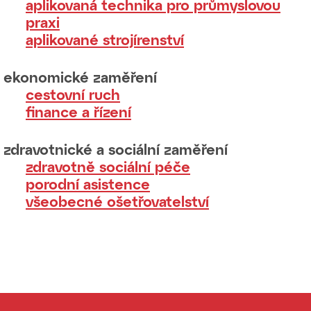
aplikovaná technika pro průmyslovou
praxi
aplikované strojírenství
ekonomické zaměření
cestovní ruch
finance a řízení
zdravotnické a sociální zaměření
zdravotně sociální péče
porodní asistence
všeobecné ošetřovatelství