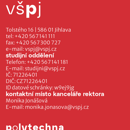
Tolstého 16 | 586 01 Jihlava
tel:
+420 567 141 111
fax:
+420 567 300 727
e-mail:
vspj@vspj.cz
studijní oddělení
Telefon:
+420 567 141 181
E-mail:
studijni@vspj.cz
IČ: 71226401
DIČ: CZ71226401
ID datové schránky: w9ej9jg
kontaktní místo kanceláře rektora
Monika Jonášová
E-mail:
monika.jonasova@vspj.cz