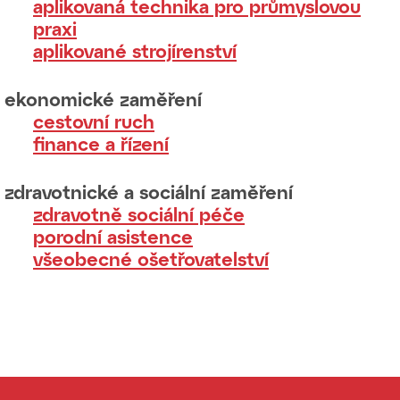
aplikovaná technika pro průmyslovou
praxi
aplikované strojírenství
ekonomické zaměření
cestovní ruch
finance a řízení
zdravotnické a sociální zaměření
zdravotně sociální péče
porodní asistence
všeobecné ošetřovatelství