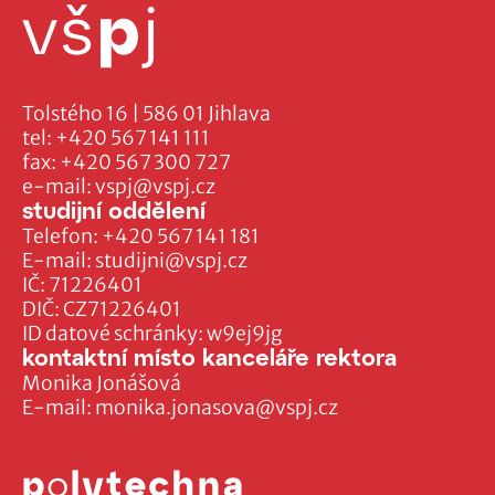
Tolstého 16 | 586 01 Jihlava
tel:
+420 567 141 111
fax:
+420 567 300 727
e-mail:
vspj@vspj.cz
studijní oddělení
Telefon:
+420 567 141 181
E-mail:
studijni@vspj.cz
IČ: 71226401
DIČ: CZ71226401
ID datové schránky: w9ej9jg
kontaktní místo kanceláře rektora
Monika Jonášová
E-mail:
monika.jonasova@vspj.cz