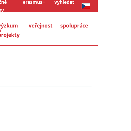
čné
erasmus+
vyhledat
zy
výzkum
veřejnost
spolupráce
a
projekty