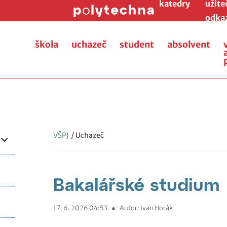
katedry
užite
odka
škola
uchazeč
student
absolvent
VŠPJ
/ Uchazeč
Bakalářské studium
17. 6. 2026 04:53
●
Autor: Ivan Horák