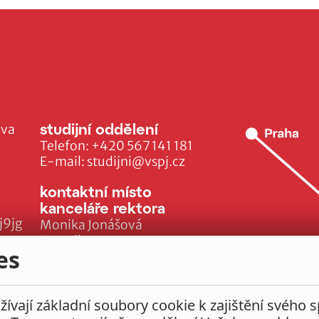
studijní oddělení
ava
Telefon:
+420 567 141 181
E-mail:
studijni@vspj.cz
kontaktní místo
kanceláře rektora
j9jg
Monika Jonášová
E-mail:
es
monika.jonasova@vspj.cz
ívají základní soubory cookie k zajištění svého 