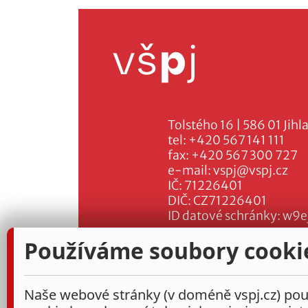
Tolstého 16 | 586 01 Jihl
tel:
+420 567 141 111
fax:
+420 567 300 727
e-mail:
vspj@vspj.cz
IČ: 71226401
DIČ: CZ71226401
ID datové schránky: w9e
Používáme soubory cooki
Naše webové stránky (v doméně vspj.cz) použ