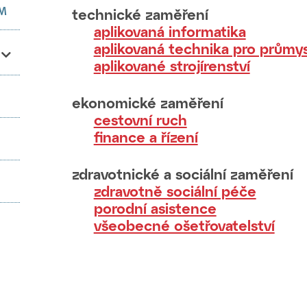
UM
technické zaměření
aplikovaná informatika
aplikovaná technika pro průmys
aplikované strojírenství
ekonomické zaměření
cestovní ruch
finance a řízení
zdravotnické a sociální zaměření
zdravotně sociální péče
porodní asistence
všeobecné ošetřovatelství