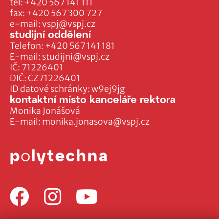
tel:
+420 567 141 111
fax:
+420 567 300 727
e-mail:
vspj@vspj.cz
studijní oddělení
Telefon:
+420 567 141 181
E-mail:
studijni@vspj.cz
IČ: 71226401
DIČ: CZ71226401
ID datové schránky: w9ej9jg
kontaktní místo kanceláře rektora
Monika Jonášová
E-mail:
monika.jonasova@vspj.cz