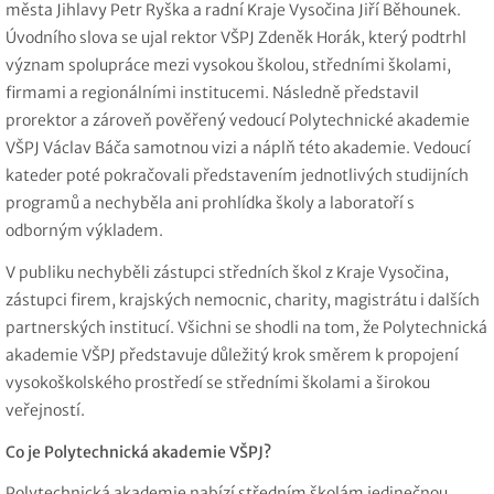
města Jihlavy Petr Ryška a radní Kraje Vysočina Jiří Běhounek.
Úvodního slova se ujal rektor VŠPJ Zdeněk Horák, který podtrhl
význam spolupráce mezi vysokou školou, středními školami,
firmami a regionálními institucemi. Následně představil
prorektor a zároveň pověřený vedoucí Polytechnické akademie
VŠPJ Václav Báča samotnou vizi a náplň této akademie. Vedoucí
kateder poté pokračovali představením jednotlivých studijních
programů a nechyběla ani prohlídka školy a laboratoří s
odborným výkladem.
V publiku nechyběli zástupci středních škol z Kraje Vysočina,
zástupci firem, krajských nemocnic, charity, magistrátu i dalších
partnerských institucí. Všichni se shodli na tom, že Polytechnická
akademie VŠPJ představuje důležitý krok směrem k propojení
vysokoškolského prostředí se středními školami a širokou
veřejností.
Co je Polytechnická akademie VŠPJ?
Polytechnická akademie nabízí středním školám jedinečnou