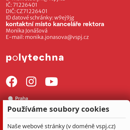
IČ: 71226401
DIČ: CZ71226401
ID datové schránky: w9ej9jg
kontaktní místo kanceláře rektora
Monika Jonášová
E-mail:
monika.jonasova@vspj.cz
Používáme soubory cookies
Naše webové stránky (v doméně vspj.cz)