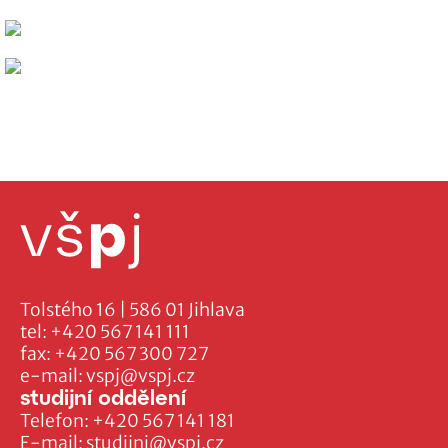
Tolstého 16 | 586 01 Jihlava
tel:
+420 567 141 111
fax:
+420 567 300 727
e-mail:
vspj@vspj.cz
studijní oddělení
Telefon:
+420 567 141 181
E-mail:
studijni@vspj.cz