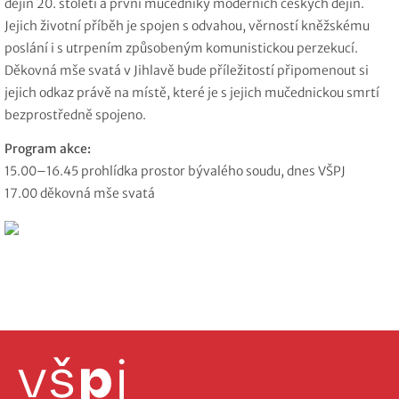
dějin 20. století a první mučedníky moderních českých dějin.
Jejich životní příběh je spojen s odvahou, věrností kněžskému
poslání i s utrpením způsobeným komunistickou perzekucí.
Děkovná mše svatá v Jihlavě bude příležitostí připomenout si
jejich odkaz právě na místě, které je s jejich mučednickou smrtí
bezprostředně spojeno.
Program akce:
15.00–16.45 prohlídka prostor bývalého soudu, dnes VŠPJ
17.00 děkovná mše svatá