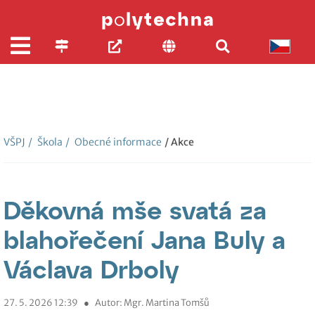
VŠPJ
/
Škola
/
Obecné informace
/ Akce
Děkovná mše svatá za
blahořečení Jana Buly a
Václava Drboly
27. 5. 2026 12:39
●
Autor: Mgr. Martina Tomšů