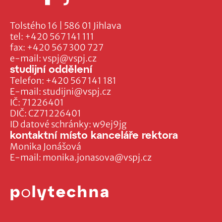
Tolstého 16 | 586 01 Jihlava
tel:
+420 567 141 111
fax:
+420 567 300 727
e-mail:
vspj@vspj.cz
studijní oddělení
Telefon:
+420 567 141 181
E-mail:
studijni@vspj.cz
IČ: 71226401
DIČ: CZ71226401
ID datové schránky: w9ej9jg
kontaktní místo kanceláře rektora
Monika Jonášová
E-mail:
monika.jonasova@vspj.cz