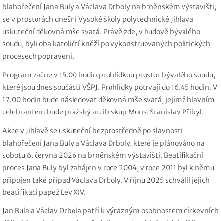
blahořečení Jana Buly a Václava Drboly na brněnském výstavišti,
se v prostorách dnešní Vysoké školy polytechnické Jihlava
uskuteční děkovná mše svatá. Právě zde, v budově bývalého
soudu, byli oba katoličtí kněží po vykonstruovaných politických
procesech popraveni.
Program začne v 15.00 hodin prohlídkou prostor bývalého soudu,
které jsou dnes součástí VŠPJ. Prohlídky potrvají do 16.45 hodin. V
17.00 hodin bude následovat děkovná mše svatá, jejímž hlavním
celebrantem bude pražský arcibiskup Mons. Stanislav Přibyl.
Akce v Jihlavě se uskuteční bezprostředně po slavnosti
blahořečení Jana Buly a Václava Drboly, které je plánováno na
sobotu 6. června 2026 na brněnském výstavišti. Beatifikační
proces Jana Buly byl zahájen v roce 2004, v roce 2011 byl k němu
připojen také případ Václava Drboly. V říjnu 2025 schválil jejich
beatifikaci papež Lev XIV.
Jan Bula a Václav Drbola patří k výrazným osobnostem církevních