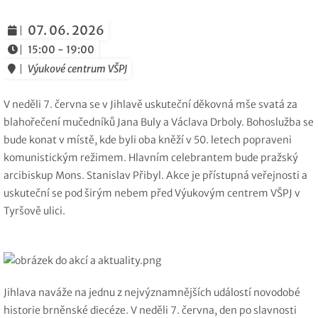
07. 06. 2026
15:00 - 19:00
Výukové centrum VŠPJ
V neděli 7. června se v Jihlavě uskuteční děkovná mše svatá za
blahořečení mučedníků Jana Buly a Václava Drboly. Bohoslužba se
bude konat v místě, kde byli oba kněží v 50. letech popraveni
komunistickým režimem. Hlavním celebrantem bude pražský
arcibiskup Mons. Stanislav Přibyl. Akce je přístupná veřejnosti a
uskuteční se pod širým nebem před Výukovým centrem VŠPJ v
Tyršově ulici.
Jihlava naváže na jednu z nejvýznamnějších událostí novodobé
historie brněnské diecéze. V neděli 7. června, den po slavnosti