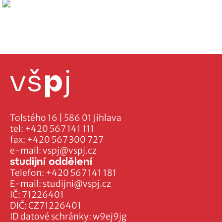
Tolstého 16 | 586 01 Jihlava
tel:
+420 567 141 111
fax:
+420 567 300 727
e-mail:
vspj@vspj.cz
studijní oddělení
Telefon:
+420 567 141 181
E-mail:
studijni@vspj.cz
IČ: 71226401
DIČ: CZ71226401
ID datové schránky: w9ej9jg