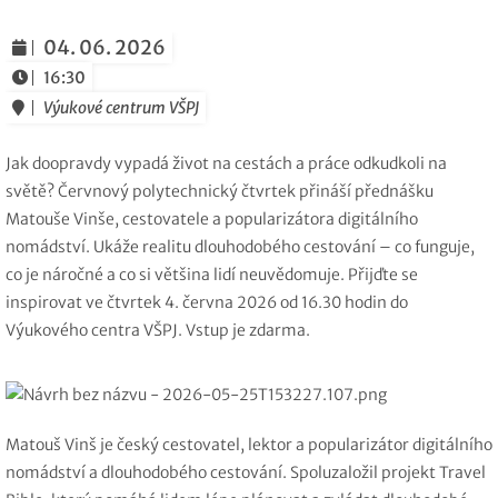
04. 06. 2026
16:30
Výukové centrum VŠPJ
Jak doopravdy vypadá život na cestách a práce odkudkoli na
světě? Červnový polytechnický čtvrtek přináší přednášku
Matouše Vinše, cestovatele a popularizátora digitálního
nomádství. Ukáže realitu dlouhodobého cestování – co funguje,
co je náročné a co si většina lidí neuvědomuje. Přijďte se
inspirovat ve čtvrtek 4. června 2026 od 16.30 hodin do
Výukového centra VŠPJ. Vstup je zdarma.
Matouš Vinš
je český cestovatel, lektor a popularizátor digitálního
nomádství a dlouhodobého cestování. Spoluzaložil projekt
Travel