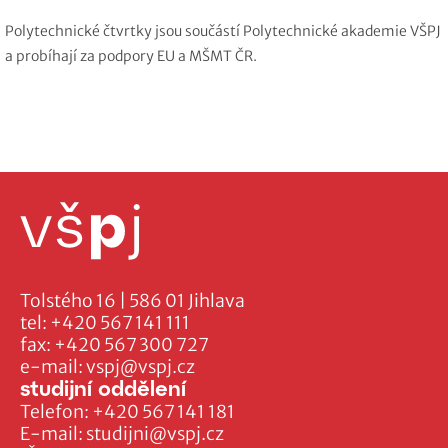
Polytechnické čtvrtky jsou součástí Polytechnické akademie VŠPJ
a probíhají za podpory EU a MŠMT ČR.
Tolstého 16 | 586 01 Jihlava
tel:
+420 567 141 111
fax:
+420 567 300 727
e-mail:
vspj@vspj.cz
studijní oddělení
Telefon:
+420 567 141 181
E-mail:
studijni@vspj.cz