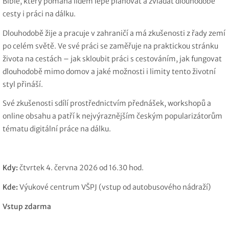
Bibl
e
, který pomáhá lidem lépe plánovat a zvládat dlouhodobé
cesty i práci na dálku.
Dlouhodobě žije a pracuje v zahraničí a má zkušenosti z řady zemí
po celém světě. Ve své práci se zaměřuje na praktickou stránku
života na cestách – jak skloubit práci s cestováním, jak fungovat
dlouhodobě mimo domov a jaké možnosti i limity tento životní
styl přináší.
Své zkušenosti sdílí prostřednictvím přednášek, workshopů a
online obsahu a patří k nejvýraznějším českým popularizátorům
tématu digitální práce na dálku.
Kdy:
čtvrtek 4. června 2026 od 16.30 hod.
Kde:
Výukové centrum VŠPJ (vstup od autobusového nádraží)
Vstup zdarma