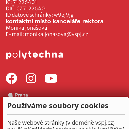
IČ: 71226401
DIČ: CZ71226401
ID datové schránky: w9ej9jg
kontaktní místo kanceláře rektora
Monika Jonášová
E-mail:
monika.jonasova@vspj.cz
Používáme soubory cookies
Naše webové stránky (v doméně vspj.cz)