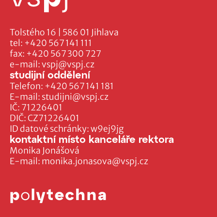
Tolstého 16 | 586 01 Jihlava
tel:
+420 567 141 111
fax:
+420 567 300 727
e-mail:
vspj@vspj.cz
studijní oddělení
Telefon:
+420 567 141 181
E-mail:
studijni@vspj.cz
IČ: 71226401
DIČ: CZ71226401
ID datové schránky: w9ej9jg
kontaktní místo kanceláře rektora
Monika Jonášová
E-mail:
monika.jonasova@vspj.cz