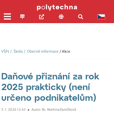
VŠPJ
/
Škola
/
Obecné informace
/ Akce
Daňové přiznání za rok
2025 prakticky (není
určeno podnikatelům)
5. 1. 2026 12:43
●
Autor: Bc. Martina Duničková