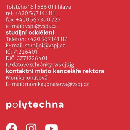
Tolstého 16 | 586 01 Jihlava
tel:
+420 567 141 111
fax:
+420 567 300 727
e-mail:
vspj@vspj.cz
studijní oddělení
Telefon:
+420 567 141 181
E-mail:
studijni@vspj.cz
IČ: 71226401
DIČ: CZ71226401
ID datové schránky: w9ej9jg
kontaktní místo kanceláře rektora
Monika Jonášová
E-mail:
monika.jonasova@vspj.cz