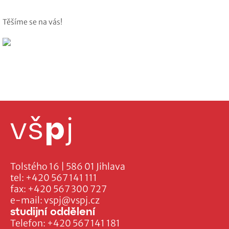
Těšíme se na vás!
Tolstého 16 | 586 01 Jihlava
tel:
+420 567 141 111
fax:
+420 567 300 727
e-mail:
vspj@vspj.cz
studijní oddělení
Telefon:
+420 567 141 181