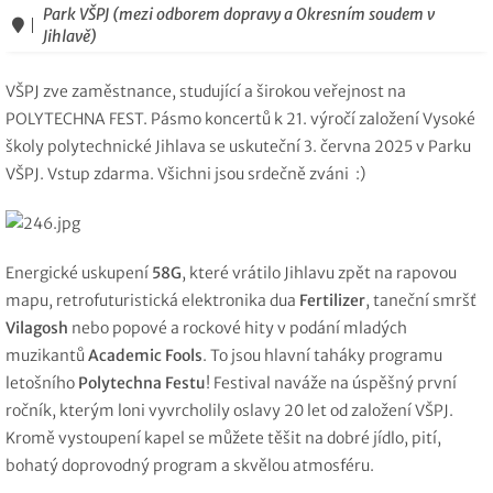
Park VŠPJ (mezi odborem dopravy a Okresním soudem v
Jihlavě)
VŠPJ zve zaměstnance, studující a širokou veřejnost na
POLYTECHNA FEST. Pásmo koncertů k 21. výročí založení Vysoké
školy polytechnické Jihlava se uskuteční 3. června 2025 v Parku
VŠPJ. Vstup zdarma. Všichni jsou srdečně zváni :)
Energické uskupení
58G
, které vrátilo Jihlavu zpět na rapovou
mapu, retrofuturistická elektronika dua
Fertilizer
, taneční smršť
Vilagosh
nebo popové a rockové hity v podání mladých
muzikantů
Academic Fools
. To jsou hlavní taháky programu
letošního
Polytechna Festu
! Festival naváže na úspěšný první
ročník, kterým loni vyvrcholily oslavy 20 let od založení VŠPJ.
Kromě vystoupení kapel se můžete těšit na dobré jídlo, pití,
bohatý doprovodný program a skvělou atmosféru.