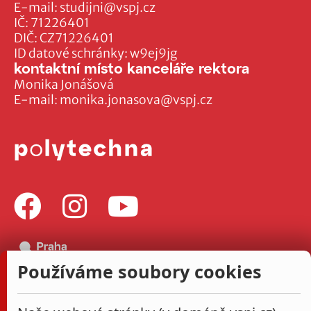
E-mail:
studijni@vspj.cz
IČ: 71226401
DIČ: CZ71226401
ID datové schránky: w9ej9jg
kontaktní místo kanceláře rektora
Monika Jonášová
E-mail:
monika.jonasova@vspj.cz
Používáme soubory cookies