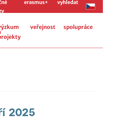
čné
erasmus+
vyhledat
zy
výzkum
veřejnost
spolupráce
a
projekty
ří 2025