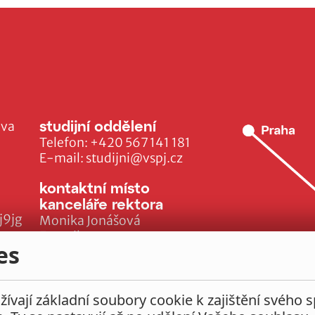
studijní oddělení
ava
Telefon:
+420 567 141 181
E-mail:
studijni@vspj.cz
kontaktní místo
kanceláře rektora
j9jg
Monika Jonášová
E-mail:
es
monika.jonasova@vspj.cz
ívají základní soubory cookie k zajištění svého 