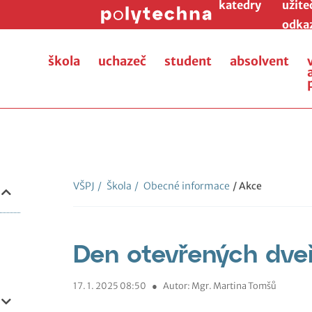
katedry
užite
odka
škola
uchazeč
student
absolvent
VŠPJ
/
Škola
/
Obecné informace
/ Akce
Den otevřených dve
17. 1. 2025 08:50
●
Autor: Mgr. Martina Tomšů