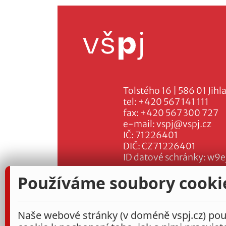
Tolstého 16 | 586 01 Jihl
tel:
+420 567 141 111
fax:
+420 567 300 727
e-mail:
vspj@vspj.cz
IČ: 71226401
DIČ: CZ71226401
ID datové schránky: w9e
Používáme soubory cooki
Naše webové stránky (v doméně vspj.cz) použ